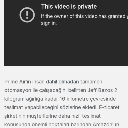
Prime Air'in insan dahil olmadan tamamen
otomasyon ile çalışacağını belirten Jeff Bezos 2
kilogram ağırlığa kadar 16 kilometre çevresinde
teslimat yapabileceğini sözlerine ekledi. E-ticaret
şirketinin müşterilerine daha hızlı teslimat
konusunda önemli noktaları barından Amazon'un