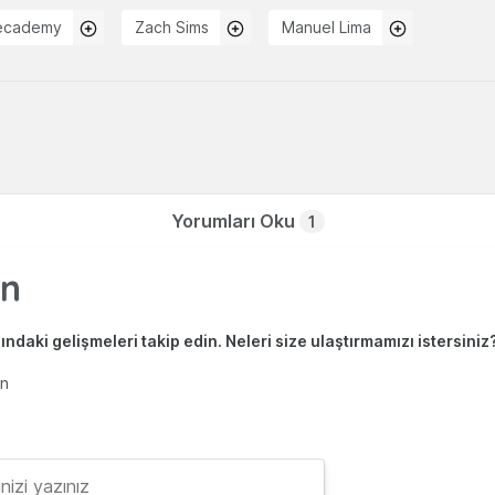
ecademy
Zach Sims
Manuel Lima
Yorumları Oku
1
ndaki gelişmeleri takip edin. Neleri size ulaştırmamızı istersiniz
en