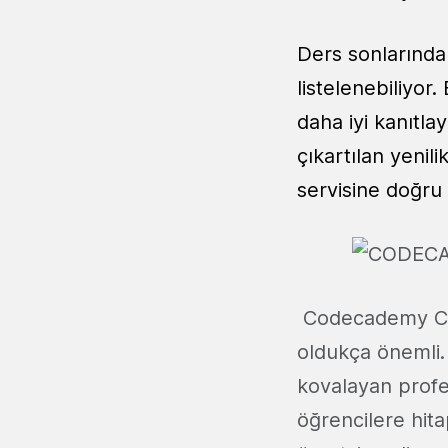
Ders sonlarında 
listelenebiliyor.
daha iyi kanıtla
çıkartılan yenil
servisine doğru i
Codecademy CEO'
oldukça önemli. 
kovalayan profe
öğrencilere hita