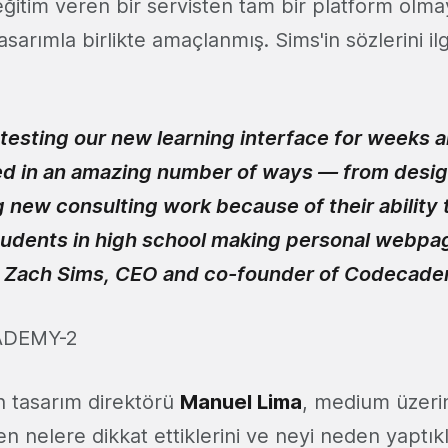
 eğitim veren bir servisten tam bir platform olm
asarımla birlikte amaçlanmış. Sims'in sözlerini ilgi
testing our new learning interface for weeks 
ied in an amazing number of ways — from desig
 new consulting work because of their ability t
tudents in high school making personal webpa
” Zach Sims, CEO and co-founder of Codecad
 tasarım direktörü
Manuel Lima
, medium üzeri
n nelere dikkat ettiklerini ve neyi neden yaptıkla