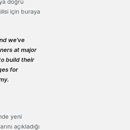
aya doğru
lisi için buraya
and we’ve
ners at major
o build their
ges for
emy.
nde yeni
rını açıkladığı