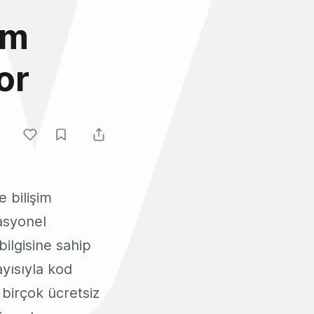
im
or
e bilişim
rasyonel
ilgisine sahip
yısıyla kod
birçok ücretsiz