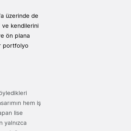
fa üzerinde de
i ve kendilerini
 ve ön plana
r portfolyo
yledikleri
asarımın hem iş
apan lise
in yalnızca