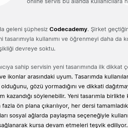
online servis bu alanda kullanıcılara
kla geleni şüphesiz
Codecademy
. Şirket geçtiğ
ni tasarımıyla kullanımı ve öğrenmeyi daha da k
şikliği devreye soktu.
ıcıya sahip servisin yeni tasarımında ilk dikkat 
 ve ikonlar arasındaki uyum. Tasarımda kullanıla
 olduğunu, gözü yormadığını ve dikkati dağıtm
 kazandığı söylenebilir. Yeni tasarımla birlikt
 fazla ön plana çıkarılıyor, her dersi tamamladı
ları sosyal ağlarda paylaşma seçeneğiyle kullanı
sağlanarak kursa devam etmeleri teşvik ediliyor.