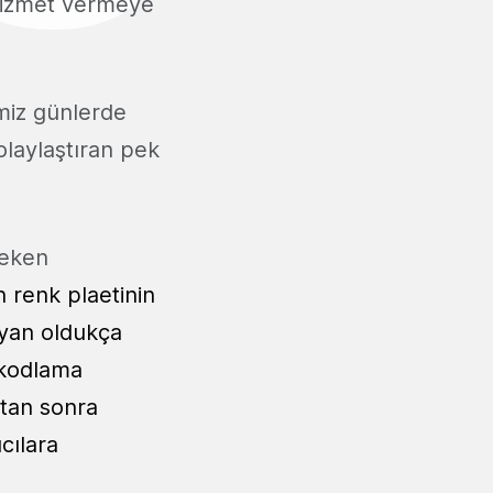
 hizmet vermeye
imiz günlerde
olaylaştıran pek
çeken
n renk plaetinin
ayan oldukça
e kodlama
ktan sonra
cılara