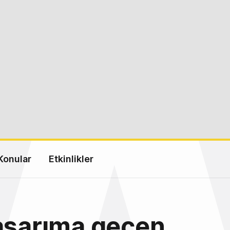
Konular
Etkinlikler
asarıma geçen