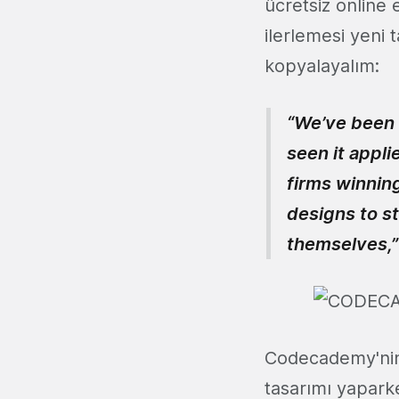
ücretsiz online
ilerlemesi yeni t
kopyalayalım:
“We’ve been 
seen it appl
firms winning
designs to s
themselves,
Codecademy'nin
tasarımı yaparke