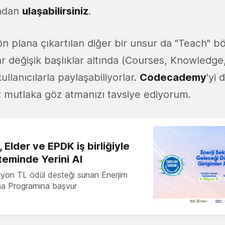
radan
ulaşabilirsiniz
.
ön plana çıkartılan diğer bir unsur da "Teach" b
ılar değişik başlıklar altında (Courses, Knowledg
 kullanıcılarla paylaşabiliyorlar.
Codecademy
'yi
mutlaka göz atmanızı tavsiye ediyorum.
 Elder ve EPDK iş birliğiyle
teminde Yerini Al
milyon TL ödül desteği sunan Enerjim
ma Programına başvur