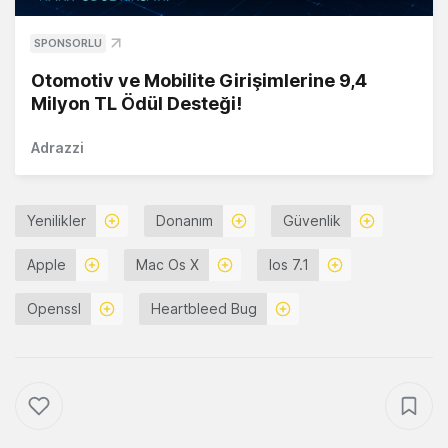
SPONSORLU
Otomotiv ve Mobilite Girişimlerine 9,4
Milyon TL Ödül Desteği!
Adrazzi
Yenilikler
Donanım
Güvenlik
Apple
Mac Os X
Ios 7.1
Openssl
Heartbleed Bug