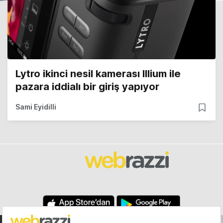
Lytro ikinci nesil kamerası Illium ile
pazara iddialı bir giriş yapıyor
Sami Eyidilli