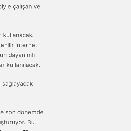
iyle çalışan ve
r kullanacak.
enilir internet
zun dayanımlı
r kullanılacak.
ı sağlayacak
ikle son dönemde
uşturuyor. Bu