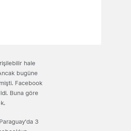
şilebilir hale
. Ancak bugüne
emişti. Facebook
ldi. Buna göre
k.
e Paraguay'da 3