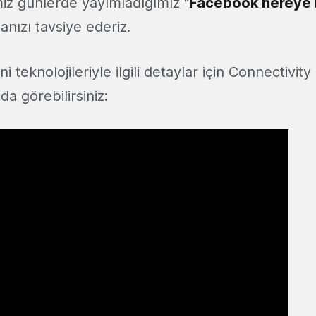
iz günlerde yayımladığımız "
Facebook nereye 
anızı tavsiye ederiz.
 teknolojileriyle ilgili detaylar için Connectivity
a görebilirsiniz: