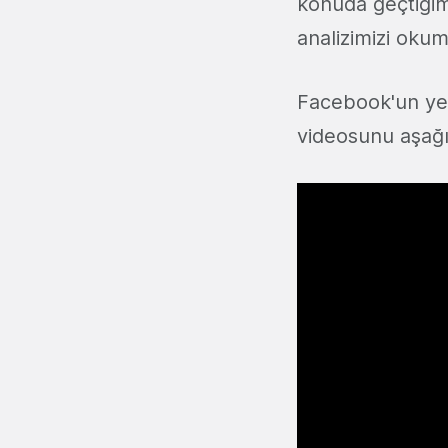
konuda geçtiğim
analizimizi okum
Facebook'un yeni
videosunu aşağıd