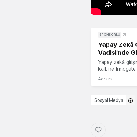
SPONSORLU
Yapay Zekâ G
Vadisi'nde G
Yapay zekâ girişi
kalbine Innogate i
Adrazzi
Sosyal Medya