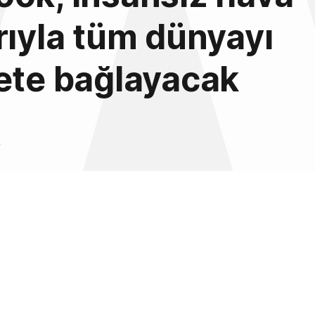
rıyla tüm dünyayı
ete bağlayacak
4