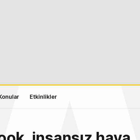
Konular
Etkinlikler
ok, insansız hava