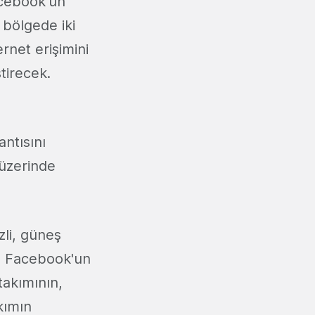
Facebook'un
 bölgede iki
rnet erişimini
ştirecek.
ntısını
üzerinde
zli, güneş
ak. Facebook'un
takımının,
kımın