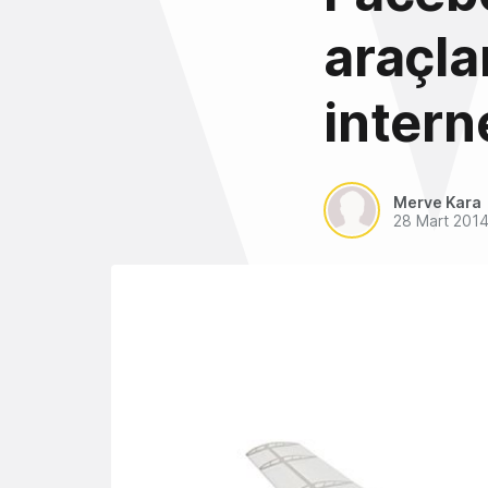
araçla
intern
Merve Kara
28 Mart 201