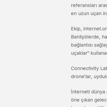
referansları ara
en uzun uçan in
Ekip, internet.o
Banliyölerde, ha
bağlantısı sağla
uçaklar" kullana
Connectivity La
drone'lar, uydu
İnterneti dünya
öne çıkan gelec