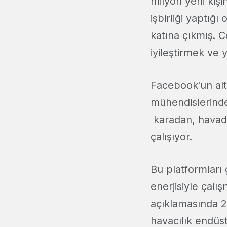
milyon yeni kişi
işbirliği yaptığ
katına çıkmış. C
iyileştirmek ve 
Facebook'un alt
mühendislerinde
karadan, havad
çalışıyor.
Bu platformları 
enerjisiyle çalı
açıklamasında 20
havacılık endüst