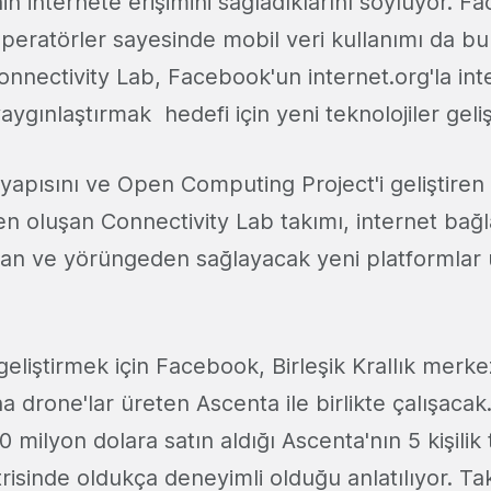
nin internete erişimini sağladıklarını söylüyor. 
ı operatörler sayesinde mobil veri kullanımı da bu
onnectivity Lab, Facebook'un internet.org'la inte
yaygınlaştırmak hedefi için yeni teknolojiler geli
yapısını ve Open Computing Project'i geliştiren
n oluşan Connectivity Lab takımı, internet bağla
an ve yörüngeden sağlayacak yeni platformlar 
geliştirmek için Facebook, Birleşik Krallık merke
şna drone'lar üreten Ascenta ile birlikte çalışac
 milyon dolara satın aldığı Ascenta'nın 5 kişilik 
risinde oldukça deneyimli olduğu anlatılıyor. Ta