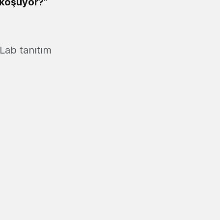
koşuyor?
"
 Lab tanıtım