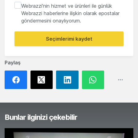
Webrazzi'nin hizmet ve ürünleri ile günlük
Webrazzi haberlerine ilişkin olarak epostalar
göndermesini onaylıyorum.
Seçimlerimi kaydet
Paylaş
Bunlar ilginizi çekebilir