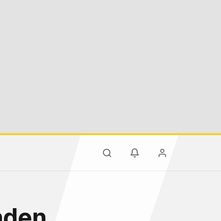
'nden