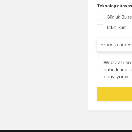
Teknoloji dünyası
Günlük Bült
Etkinlikler
Webrazzi'nin 
haberlerine i
onaylıyorum.