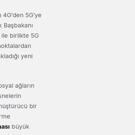
ğı 4G'den 5G'ye
lık Başbakanı
ile birlikte 5G
noktalardan
kladığı yeni
osyal ağların
snelerin
önüştürücü bir
irme
ması
büyük