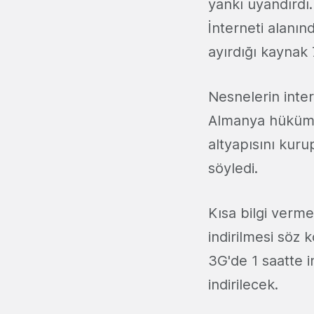
yankı uyandırdı
İnterneti alanın
ayırdığı kaynak
Nesnelerin inte
Almanya hükümeri 
altyapısını kuru
söyledi.
Kısa bilgi verm
indirilmesi söz 
3G'de 1 saatte i
indirilecek.