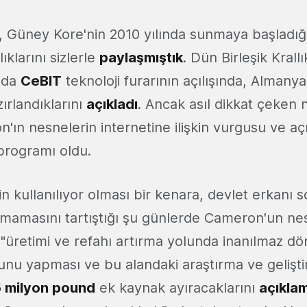
a, Güney Kore'nin 2010 yılında sunmaya başladı
ıklarını sizlerle
paylaşmıştık
. Dün Birleşik Kral
 da
CeBIT
teknoloji furarının açılışında, Almanya 
zırlandıklarını
açıkladı
. Ancak asıl dikkat çeken 
n'ın nesnelerin internetine ilişkin vurgusu ve açı
programı oldu.
 kullanılıyor olması bir kenara, devlet erkanı s
ılmamasını tartıştığı şu günlerde Cameron'un ne
ili "üretimi ve refahı artırma yolunda inanılmaz d
nu yapması ve bu alandaki araştırma ve gelişt
 milyon pound
ek kaynak ayıracaklarını
açıkla