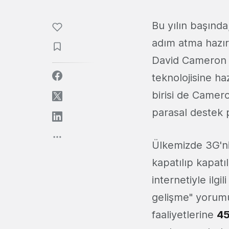
Bu yılın başınd
adım atma hazırl
David Cameron
teknolojisine ha
birisi de Camero
parasal destek 
Ülkemizde 3G'nin
kapatılıp kapat
internetiyle ilg
gelişme" yorumu
faaliyetlerine
45