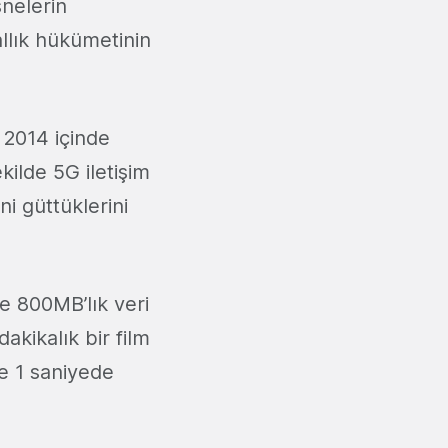
snelerin
allık hükümetinin
 2014 içinde
ekilde 5G iletişim
ni güttüklerini
e 800MB’lık veri
akikalık bir film
se 1 saniyede