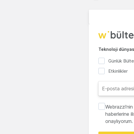
Teknoloji dünyası
Günlük Bült
Etkinlikler
Webrazzi'nin 
haberlerine i
onaylıyorum.