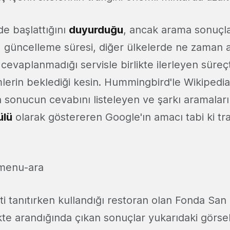
de başlattığını
duyurduğu
, ancak arama sonuçlarıy
 güncelleme süresi, diğer ülkelerde ne zaman ak
cevaplanmadığı servisle birlikte ilerleyen süreçt
imlerin beklediği kesin. Hummingbird'le Wikipedia'
sonucun cevabını listeleyen ve şarkı aramala
lü
olarak göstereren Google'ın amacı tabi ki traf
i tanıtırken kullandığı restoran olan Fonda San
ikte arandığında çıkan sonuçlar yukarıdaki görsel