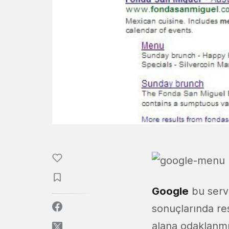
Google
bu servi
sonuçlarında re
alana odaklanmış