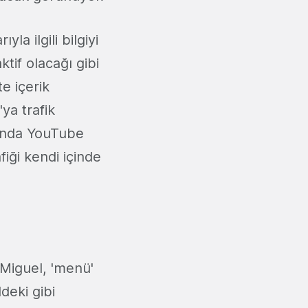
la ilgili bilgiyi
tif olacağı gibi
e içerik
ya trafik
rında YouTube
iği kendi içinde
 Miguel, 'menü'
deki gibi