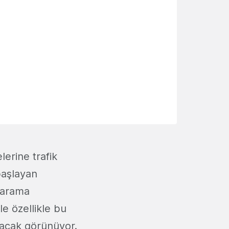
lerine trafik
aşlayan
e arama
e özellikle bu
ltacak görünüyor.