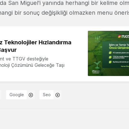
a San Miguel'i yanında herhangi bir kelime ol
angi bir sonuç değişikliği olmazken menu öneris
z Teknolojiler Hızlandırma
Başvur
nt ve TTGV desteğiyle
knoloji Çözümünü Geleceğe Taşı
Google
Seo