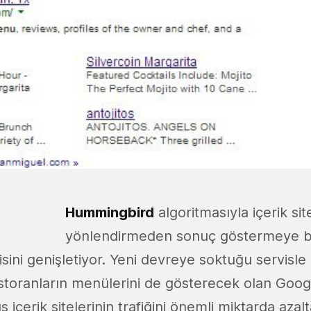
Hummingbird
algoritmasıyla içerik site
yönlendirmeden sonuç göstermeye b
sini genişletiyor. Yeni devreye soktuğu servisl
storanların menülerini de gösterecek olan Googl
 içerik sitelerinin trafiğini önemli miktarda aza