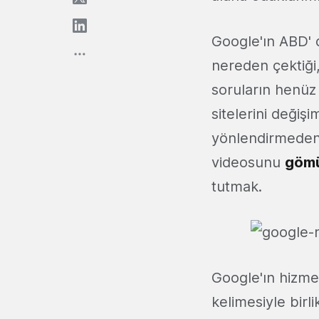
Google'ın ABD' 
nereden çektiği,
soruların henüz 
sitelerini değiş
yönlendirmeden 
videosunu
gömü
tutmak.
Google'ın hizmet
kelimesiyle birl