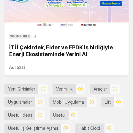
SPONSORLU
İTÜ Çekirdek, Elder ve EPDK iş birliğiyle
Enerji Ekosisteminde Yerini Al
Adrazzi
Yeni Girişimler
Verimlilik
Araçlar
Uygulamalar
Mobil Uygulama
Lift
Useful Ideas
Useful
Useful İş Geliştirme Ajansı
Habit Clock