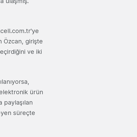
na ulaşmış.
cell.com.tr'ye
 Özcan, girişte
irdiğini ve iki
ılanıyorsa,
elektronik ürün
a paylaşılan
leyen süreçte