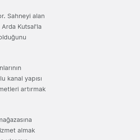
r. Sahneyi alan
, Arda Kutsal'la
i olduğunu
nlarının
u kanal yapısı
metleri artırmak
 mağazasına
hizmet almak