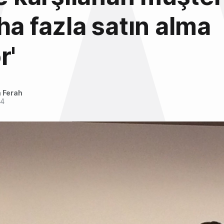
ha fazla satın alma
r'
 Ferah
14