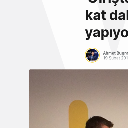
kat da
yapıyo
Ahmet Bugra
19 Şubat 20