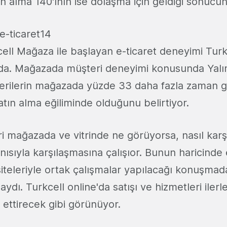
atın alma 140'ının ise dolaşma için geldiği sonucu
cell Mağaza ile başlayan e-ticaret deneyimi Turk
a. Mağazada müşteri deneyimi konusunda Yalın
erilerin mağazada yüzde 33 daha fazla zaman geç
atın alma eğiliminde olduğunu belirtiyor.
i mağazada ve vitrinde ne görüyorsa, nasıl karş
nısıyla karşılaşmasına çalışıor
. Bunun haricinde 
siteleriyle ortak çalışmalar yapılacağı konuşmad
aydı. Turkcell online'da satışı ve hizmetleri iler
 ettirecek gibi görünüyor.