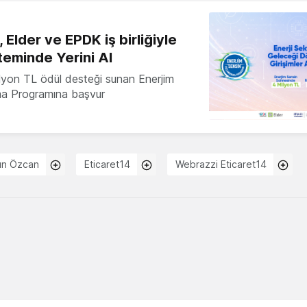
 Elder ve EPDK iş birliğiyle
teminde Yerini Al
milyon TL ödül desteği sunan Enerjim
ma Programına başvur
lın Özcan
Eticaret14
Webrazzi Eticaret14