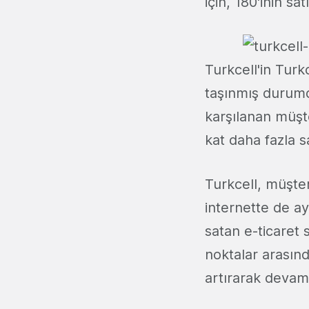
için, 180'inin s
Turkcell'in Turk
taşınmış durumd
karşılanan müşt
kat daha fazla s
Turkcell, müşter
internette de ay
satan e-ticaret 
noktalar arasınd
artırarak devam