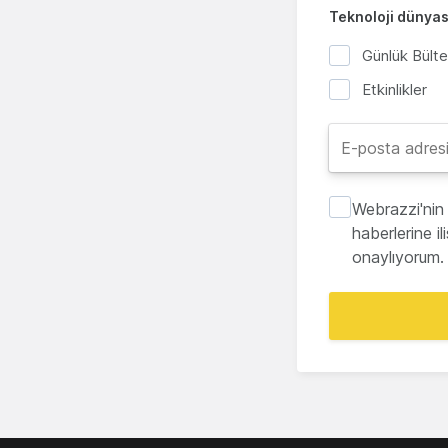
Teknoloji dünyası
Günlük Bült
Etkinlikler
Webrazzi'nin 
haberlerine i
onaylıyorum.