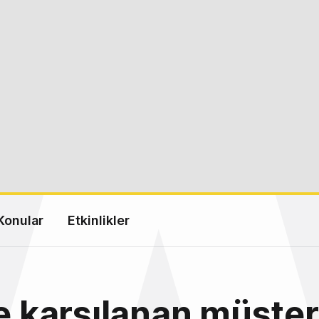
Konular
Etkinlikler
te karşılanan müşteri