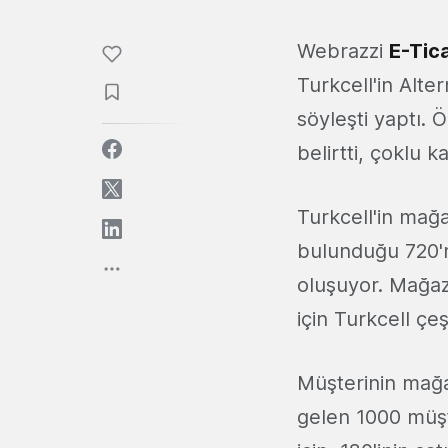
Webrazzi
E-Tica
Turkcell'in Alte
söyleşti yaptı. 
belirtti, çoklu 
Turkcell'in mağ
bulunduğu 720'n
oluşuyor. Mağaz
için Turkcell çeş
Müşterinin mağa
gelen 1000 müşt