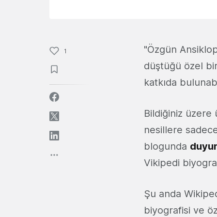
"Özgün Ansiklop
1
düştüğü özel bi
katkıda bulunabi
Bildiğiniz üzer
nesillere sadece
blogunda
duyur
Vikipedi biyograf
Şu anda Wikipedi
biyografisi ve öz