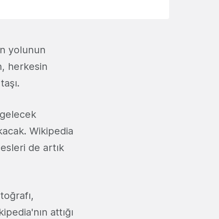
ın yolunun
n, herkesin
taşı.
 gelecek
akacak. Wikipedia
sesleri de artık
toğrafı,
kipedia'nın attığı