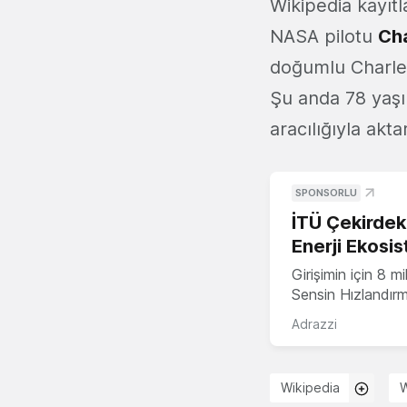
Wikipedia kayıtl
NASA pilotu
Ch
doğumlu Charles
Şu anda 78 yaşı
aracılığıyla akta
SPONSORLU
İTÜ Çekirdek,
Enerji Ekosis
Girişimin için 8 
Sensin Hızlandır
Adrazzi
Wikipedia
W