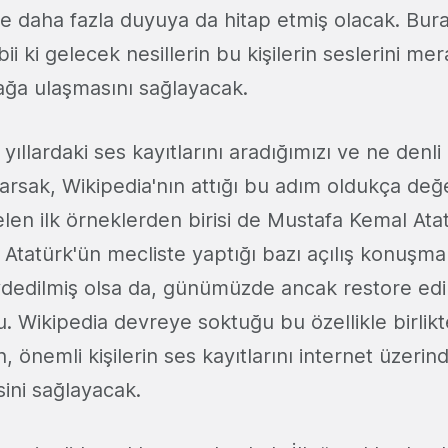
te daha fazla duyuya da hitap etmiş olacak. Bura
ii ki gelecek nesillerin bu kişilerin seslerini mer
ağa ulaşmasını sağlayacak.
ıllardaki ses kayıtlarını aradığımızı ve ne denl
yarsak, Wikipedia'nın attığı bu adım oldukça değ
len ilk örneklerden birisi de Mustafa Kemal Ata
. Atatürk'ün mecliste yaptığı bazı açılış konuşm
kaydedilmiş olsa da, günümüzde ancak restore edi
du. Wikipedia devreye soktuğu bu özellikle birli
n, önemli kişilerin ses kayıtlarını internet üzerind
ini sağlayacak.