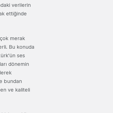
daki verilerin
ak ettiğinde
i çok merak
erli. Bu konuda
türk'ün ses
aları dönemin
lerek
kte bundan
en ve kaliteli