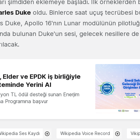
arı şimdiden eklemeye başladı. İlk örneklerden b
arles Duke
oldu. Binlerce saat uçuş tecrübesi 
 Duke, Apollo 16'nın Lunar modülünün pilotluğ
nda bulunan Duke'un sesi, gelecek nesillere de
rılacak.
 Elder ve EPDK iş birliğiyle
teminde Yerini Al
milyon TL ödül desteği sunan Enerjim
ma Programına başvur
ikipedia Ses Kaydı
Wikipedia Voice Record
Viki