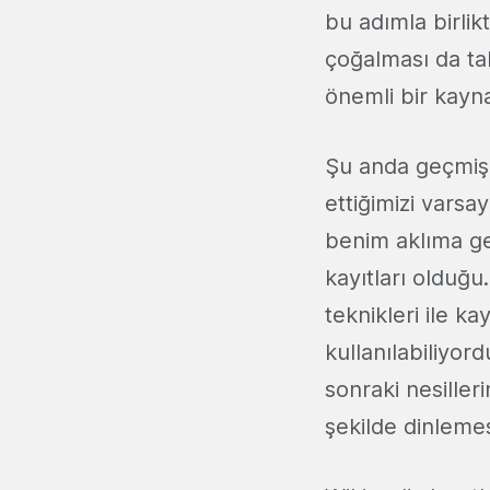
bu adımla birlik
çoğalması da tab
önemli bir kayn
Şu anda geçmiş y
ettiğimizi varsa
benim aklıma ge
kayıtları olduğu
teknikleri ile 
kullanılabiliyor
sonraki nesilleri
şekilde dinlemes