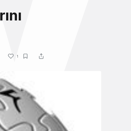
rını
1