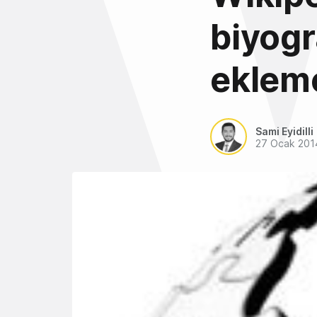
biyogr
eklem
Sami Eyidilli
27 Ocak 201