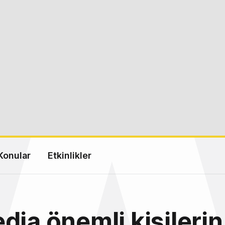
Konular
Etkinlikler
dia önemli kişilerin