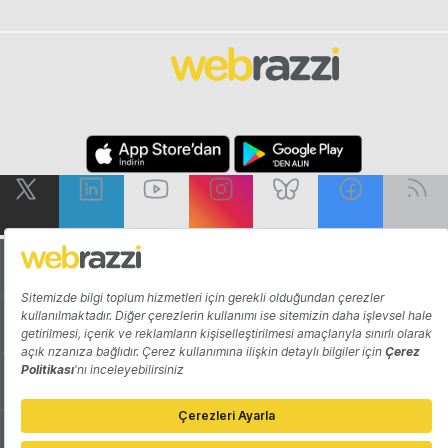
Hakkında
Yazarlar
Katkıda Bulun
Reklam
Girişiminizi Tanıtın
İletişim
Çerez Tercihleri
Gizlilik Politikası