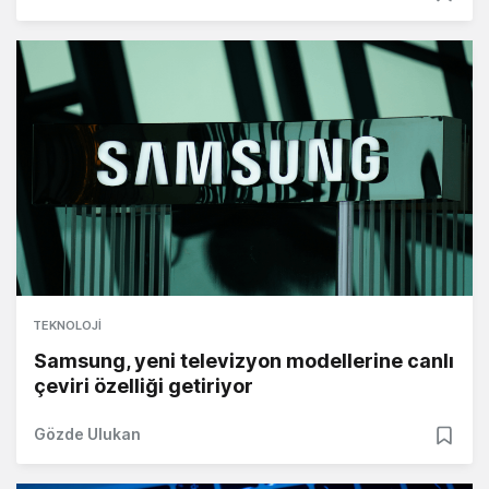
TEKNOLOJI
Samsung, yeni televizyon modellerine canlı
çeviri özelliği getiriyor
Gözde Ulukan