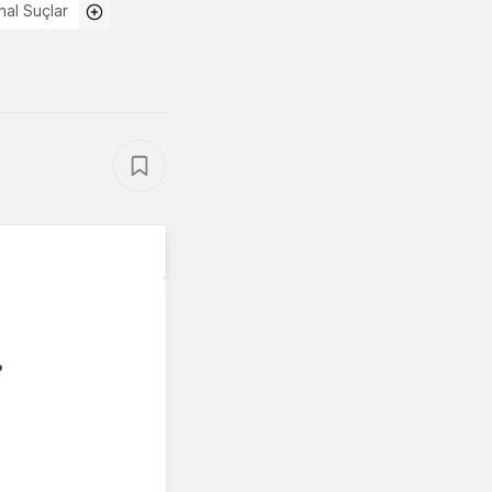
nal Suçlar
?