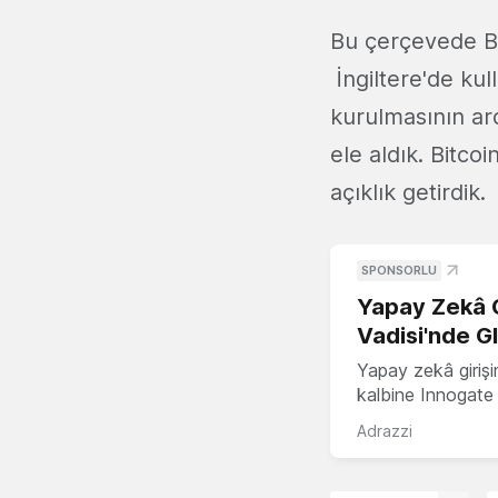
Bu çerçevede Bi
İngiltere'de kull
kurulmasının a
ele aldık. Bitcoi
açıklık getirdik.
SPONSORLU
Yapay Zekâ G
Vadisi'nde G
Yapay zekâ girişi
kalbine Innogate i
Adrazzi