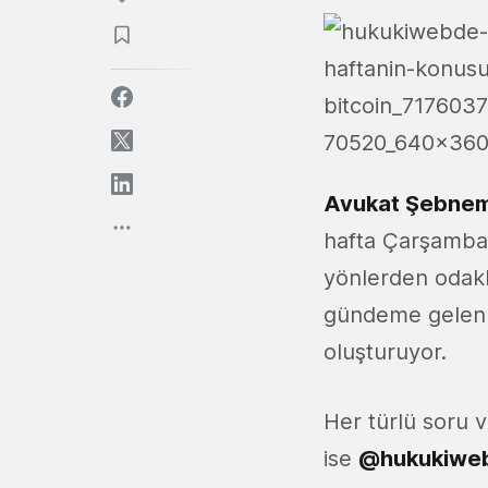
Avukat Şebnem
hafta Çarşamba 
yönlerden odakl
gündeme gelen B
oluşturuyor.
Her türlü soru v
ise
@hukukiwe