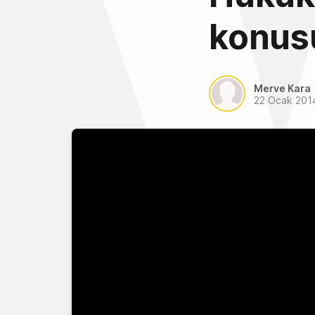
konusu
Merve Kara
22 Ocak 201