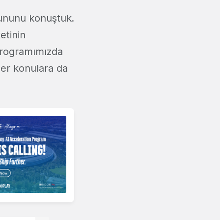
rununu konuştuk.
ketinin
programımızda
üler konulara da