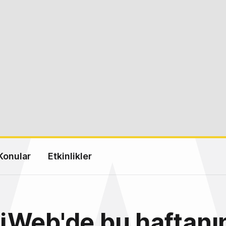
Konular
Etkinlikler
iWeb'de bu haftanı