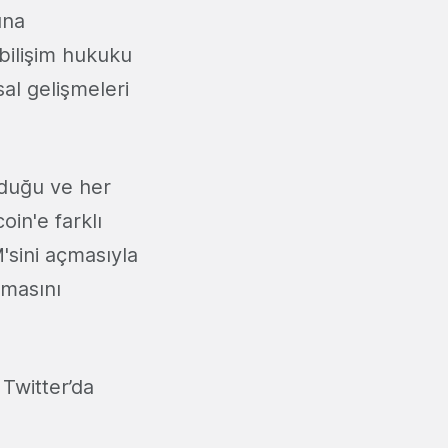
ına
bilişim hukuku
sal gelişmeleri
nduğu ve her
in'e farklı
'sini açmasıyla
emasını
Twitter’da