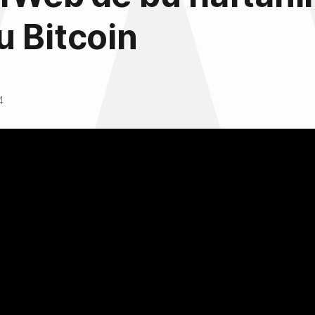
 Bitcoin
4