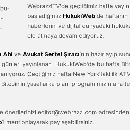
WebrazziTV'de geçtiğimiz hafta yayın
başladığımız
HukukiWeb
'
de haftanın 
haberlerini ve dijital dünyadaki hukuk
ele almaya devam ediyoruz.
 Ahi
ve
Avukat Sertel Şıracı
‘nın hazırlayıp su
günleri yayınlanan HukukiWeb'de bu hafta Bitco
anıyoruz. Geçtiğimiz hafta New York'taki ilk ATM
itcoin'in yasal arka planı programımızın ana t
e önerilerinizi
editor@webrazzi.com
adresinden 
b
‘i mentionlayarak paylaşabilirsiniz.