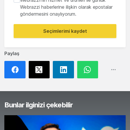
Webrazzi'nin hizmet ve ürünleri ile günlük
Webrazzi haberlerine ilişkin olarak epostalar
göndermesini onaylıyorum.
Seçimlerimi kaydet
Paylaş
Bunlar ilginizi çekebilir