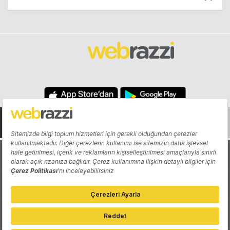
Hakkında
Yazarlar
Katkıda Bulun
Reklam
Girişiminizi Tanıtın
İletişim