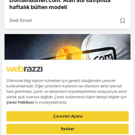
DomainBulten.com: Alan adı satışında
haftalık bülten modeli
Ümit Öncel
GIRIŞIM
Tüm zamanların en pahalı alan adları