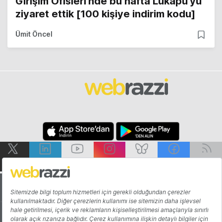
Girişim Ofisleri’nde bu hafta Lukapu’yu
ziyaret ettik [100 kişiye indirim kodu]
Ümit Öncel
Hakkında
Yazarlar
Katkıda Bulun
Reklam