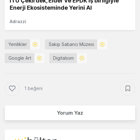
İTÜ Çekirdek, Elder ve EPDK iş birliğiyle
Enerji Ekosisteminde Yerini Al
Adrazzi
Yenilikler
Sakıp Sabancı Müzesi
Google Art
Digitalssm
1 beğeni
Yorum Yaz