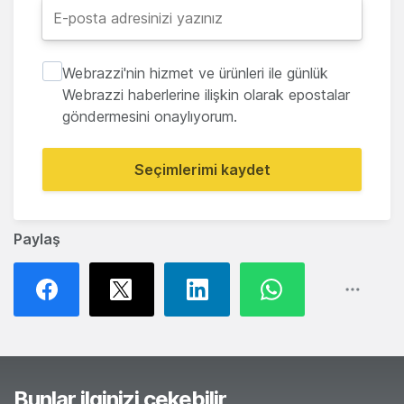
Webrazzi'nin hizmet ve ürünleri ile günlük
Webrazzi haberlerine ilişkin olarak epostalar
göndermesini onaylıyorum.
Seçimlerimi kaydet
Paylaş
Bunlar ilginizi çekebilir