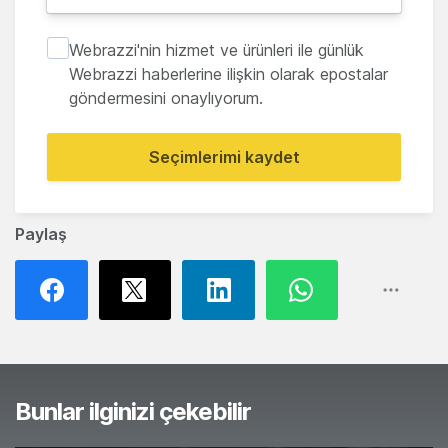
Webrazzi'nin hizmet ve ürünleri ile günlük
Webrazzi haberlerine ilişkin olarak epostalar
göndermesini onaylıyorum.
Seçimlerimi kaydet
Paylaş
Bunlar ilginizi çekebilir