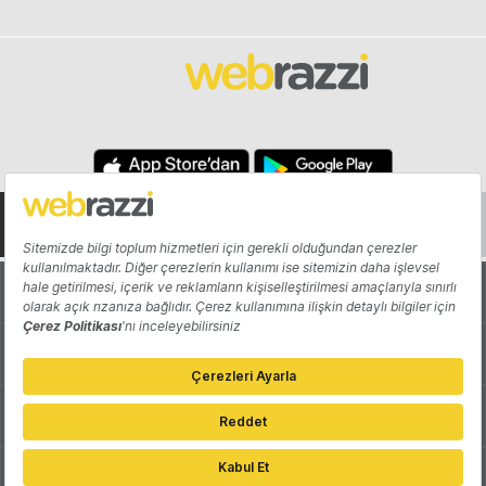
Hakkında
Yazarlar
Katkıda Bulun
Reklam
Girişiminizi Tanıtın
İletişim
Çerez Tercihleri
Gizlilik Politikası