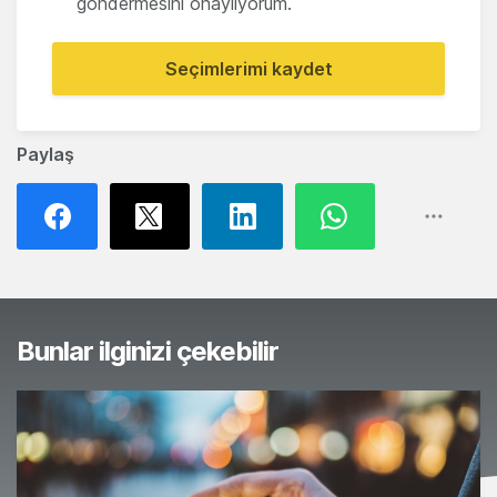
göndermesini onaylıyorum.
Seçimlerimi kaydet
Paylaş
Bunlar ilginizi çekebilir