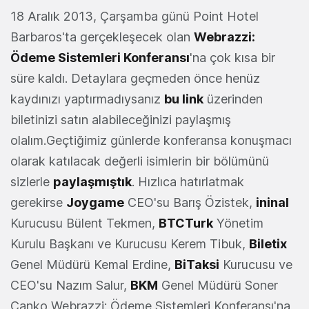
18 Aralık 2013, Çarşamba günü Point Hotel
Barbaros'ta gerçekleşecek olan
Webrazzi:
Ödeme Sistemleri Konferansı
'na çok kısa bir
süre kaldı. Detaylara geçmeden önce henüz
kaydınızı yaptırmadıysanız
bu link
üzerinden
biletinizi satın alabileceğinizi paylaşmış
olalım.Geçtiğimiz günlerde konferansa konuşmacı
olarak katılacak değerli isimlerin bir bölümünü
sizlerle
paylaşmıştık
. Hızlıca hatırlatmak
gerekirse
Joygame
CEO'su Barış Özistek,
ininal
Kurucusu Bülent Tekmen,
BTCTurk
Yönetim
Kurulu Başkanı ve Kurucusu Kerem Tibuk,
Biletix
Genel Müdürü Kemal Erdine,
BiTaksi
Kurucusu ve
CEO'su Nazım Salur,
BKM
Genel Müdürü Soner
Canko Webrazzi: Ödeme Sistemleri Konferansı'na