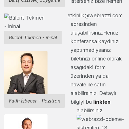
Barış Özistek, Joygame
isterseniz bize hemen
etkinlik@webrazzi.com
adresinden
ulaşabilirsiniz.Henüz
Bülent Tekmen - ininal
konferansa kaydınızı
yaptırmadıysanız
biletinizi online olarak
aşağıdaki form
üzerinden ya da
havale ile satın
alabilirsiniz. Detaylı
Fatih İşbecer - Pozitron
bilgiyi bu
linkten
alabilirsiniz.