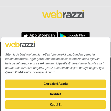
Hakkında
Yazarlar
Katkıda Bulun
Reklam
Girişiminizi Tanıtın
İletişim
Çerez Tercihleri
Gizlilik Politikası