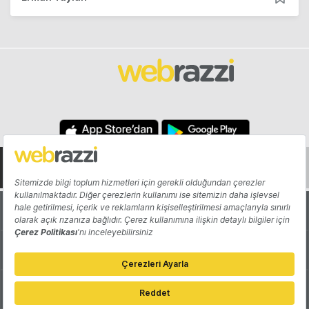
Hakkında
Yazarlar
Katkıda Bulun
Reklam
Girişiminizi Tanıtın
İletişim