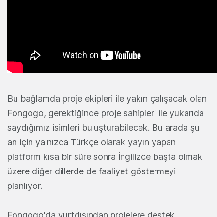
Bu bağlamda proje ekipleri ile yakın çalışacak olan
Fongogo, gerektiğinde proje sahipleri ile yukarıda
saydığımız isimleri buluşturabilecek. Bu arada şu
an için yalnızca Türkçe olarak yayın yapan
platform kısa bir süre sonra İngilizce başta olmak
üzere diğer dillerde de faaliyet göstermeyi
planlıyor.
Fongogo'da yurtdışından projelere destek