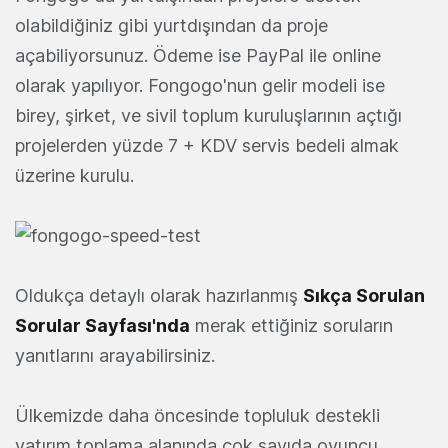
olabildiğiniz gibi yurtdışından da proje
açabiliyorsunuz. Ödeme ise PayPal ile online
olarak yapılıyor. Fongogo'nun gelir modeli ise
birey, şirket, ve sivil toplum kuruluşlarının açtığı
projelerden yüzde 7 + KDV servis bedeli almak
üzerine kurulu.
Oldukça detaylı olarak hazırlanmış
Sıkça Sorulan
Sorular Sayfası'nda
merak ettiğiniz soruların
yanıtlarını arayabilirsiniz.
Ülkemizde daha öncesinde topluluk destekli
yatırım toplama alanında çok sayıda oyuncu