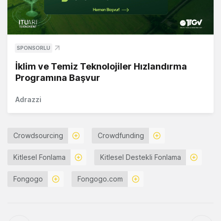
SPONSORLU
İklim ve Temiz Teknolojiler Hızlandırma
Programına Başvur
Adrazzi
Crowdsourcing
Crowdfunding
Kitlesel Fonlama
Kitlesel Destekli Fonlama
Fongogo
Fongogo.com