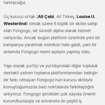
tanıtacağız.
Üç kurucu ortak (
Ali Çebi
, Ali Tirkeş,
Louise U.
Westerlind
) olmak üzere 6 kişilik bir ekibe sahip
olan Fongogo, bir süredir alpha olarak hizmet
veriyordu. Ancak bugün platform üzerinde yeni bir
kampanya yaratmak mümkün hale geldi, yani bir
anlamda Fongogo resmi açılışını yapmış oldu.
Yapı olarak yurtiçi ve yurtdışındaki diğer topluluk
destekli yatırım toplama platformlarından belirgin
bir farkı olmayan Fongogo'nun kurucu ekibiyle
konuştuğumuzda bazı noktalarda farklılaştığını
anlıyoruz. Fongogo şimdiden çok sayıda önemli
kurum/kuruluşla ve üniversite ile çeşitli iş