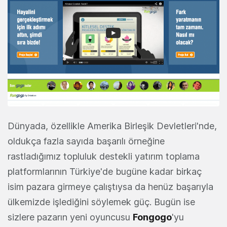
Dünyada, özellikle Amerika Birleşik Devletleri'nde,
oldukça fazla sayıda başarılı örneğine
rastladığımız topluluk destekli yatırım toplama
platformlarının Türkiye'de bugüne kadar birkaç
isim pazara girmeye çalıştıysa da henüz başarıyla
ülkemizde işlediğini söylemek güç. Bugün ise
sizlere pazarın yeni oyuncusu
Fongogo
'yu