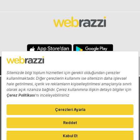
Hakkında
Yazarlar
Katkıda Bulun
Reklam
Girişiminizi Tanıtın
İletişim
Çerez Tercihleri
Gizlilik Politikası