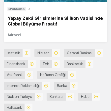
SPONSORLU
Yapay Zekâ Girişimlerine Silikon Vadisi'nde
Global Büyüme Fırsatı!
Adrazzi
İstatistik
Nielsen
Garanti Bankası
Finansbank
Teb
Bankacılık
Vakıfbank
Haftanın Grafiği
Internet Reklamcılığı
Banka
Nielsen Türkiye
Bankalar
Hsbc
Halkbank