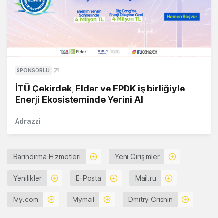
SPONSORLU
İTÜ Çekirdek, Elder ve EPDK iş birliğiyle
Enerji Ekosisteminde Yerini Al
Adrazzi
Barındırma Hizmetleri
Yeni Girişimler
Yenilikler
E-Posta
Mail.ru
My.com
Mymail
Dmitry Grishin