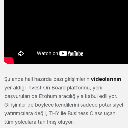
Şu anda hali hazırda bazı girişimlerin
videolarının
yer aldığı Invest On Board platformu, yeni
başvuruları da Etohum aracılığıyla kabul ediliyor.
Girişimler de böylece kendilerini sadece potansiyel
yatırımcılara değil, THY ile Business Class uçan
tüm yolculara tanıtmış oluyor.