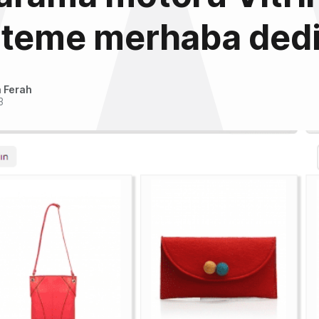
steme merhaba ded
 Ferah
3