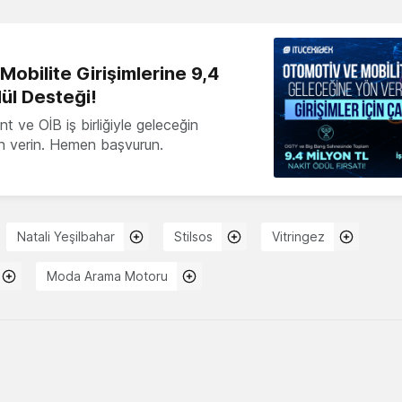
obilite Girişimlerine 9,4
ül Desteği!
 ve OİB iş birliğiyle geleceğin
ön verin. Hemen başvurun.
Natali Yeşilbahar
Stilsos
Vitringez
Moda Arama Motoru