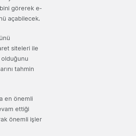
bini görerek e-
ünü açabilecek.
rünü
et siteleri ile
in olduğunu
arını tahmin
da en önemli
evam ettiği
ak önemli işler