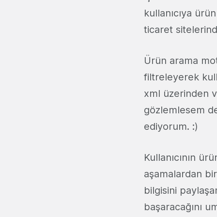
kullanıcıya ürün
ticaret siteleri
Ürün arama mot
filtreleyerek kul
xml üzerinden ve
gözlemlesem de 
ediyorum. :)
Kullanıcının ürü
aşamalardan biri
bilgisini paylaş
başaracağını u