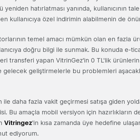
ü yeniden hatırlatması yanında, kullanıcının tale
nden kullanıcıya özel indirimin alabilmenin de ön
orlarının temel amacı mümkün olan en fazla ü
lanıcıya doğru bilgi ile sunmak. Bu konuda e-ticar
ri transferi yapan VitrinGez'in 0 TL'lik ürünler
gelecek geliştirmelerle bu problemleri aşacakl
n ile daha fazla vakit geçirmesi satışa giden yol
si. Bu amaçla mobil versiyon için hazırlıkların d
an
Vitringez
'in kısa zamanda üye hedefine ulaşar
mut ediyorum.