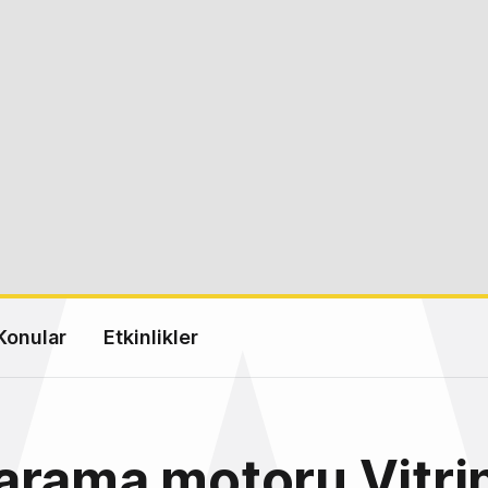
Konular
Etkinlikler
arama motoru Vitri