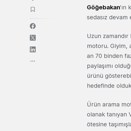
Göğebakan
'ın
sedasız devam e
Uzun zamandır h
motoru. Giyim, 
an 70 binden faz
paylaşımı olduğ
ürünü gösterebi
hedefinde oldukl
Ürün arama motor
olanak tanıyan 
ötesine taşımışl