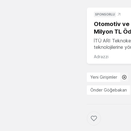
SPONSORLU
Otomotiv ve M
Milyon TL Öd
İTÜ ARI Teknokent
teknolojilerine y
Adrazzi
Yeni Girişimler
Önder Göğebakan