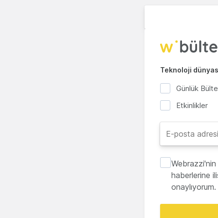
Teknoloji dünyası
Günlük Bült
Etkinlikler
Webrazzi'nin 
haberlerine i
onaylıyorum.