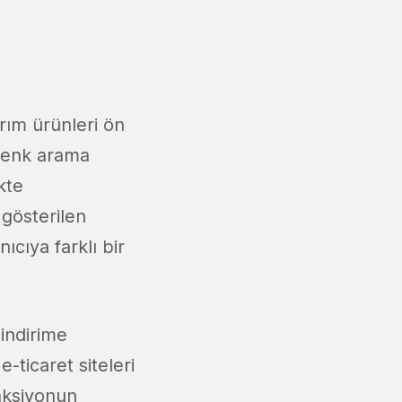
rım ürünleri ön
 renk arama
kte
 gösterilen
ıcıya farklı bir
 indirime
-ticaret siteleri
onksiyonun