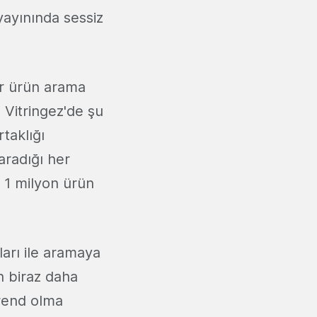
yayınında sessiz
ir ürün arama
 Vitringez'de şu
taklığı
aradığı her
 1 milyon ürün
ları ile aramaya
n biraz daha
trend olma