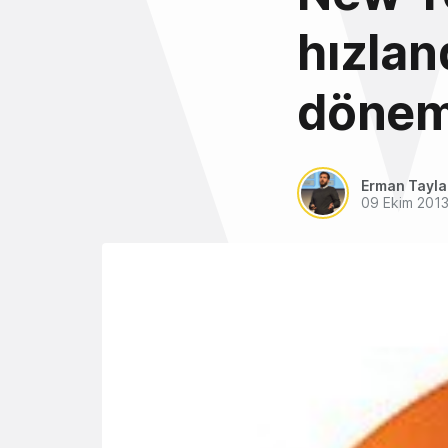
hızlan
dönemi
Erman Tayl
09 Ekim 201