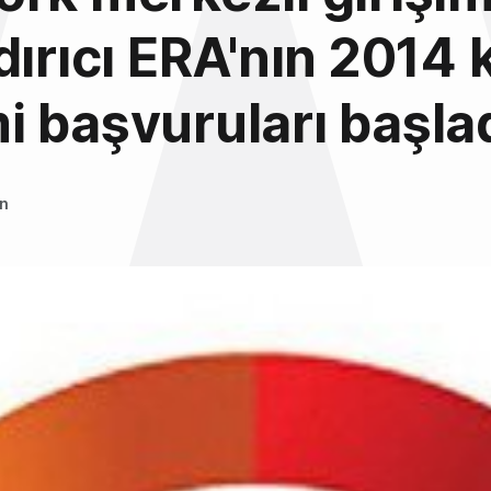
dırıcı ERA'nın 2014 
 başvuruları başla
an
3