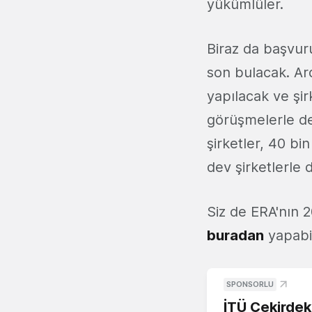
yükümlüler.
Biraz da başvur
son bulacak. Ar
yapılacak ve şir
görüşmelerle de
şirketler, 40 bi
dev şirketlerle d
Siz de ERA'nın 
buradan
yapabil
SPONSORLU
İTÜ Çekirdek,