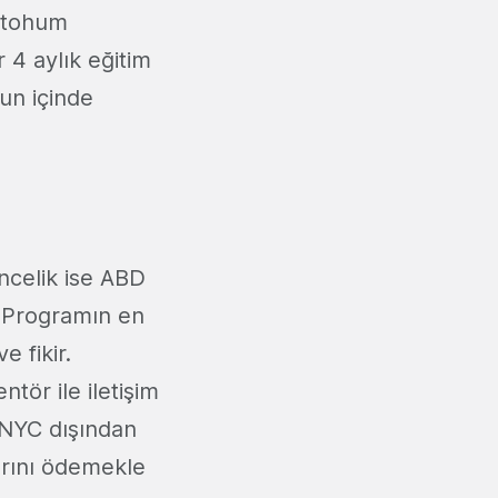
r tohum
 4 aylık eğitim
un içinde
ncelik ise ABD
. Programın en
 fikir.
tör ile iletişim
a NYC dışından
arını ödemekle