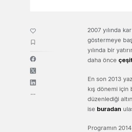
2007 yılında ka
göstermeye ba
yılında bir yatı
daha önce
çeşi
En son 2013 yaz
kış dönemi için 
düzenlediği alt
ise
buradan
ulaş
Programın 2014 