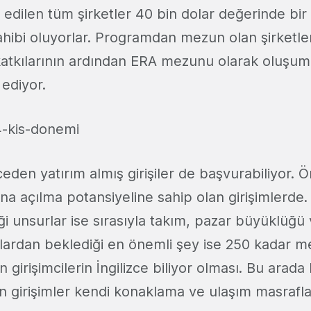
edilen tüm şirketler 40 bin dolar değerinde bi
ahibi oluyorlar. Programdan mezun olan şirketler
atkılarının ardından ERA mezunu olarak oluşum
ediyor.
den yatırım almış girişiler de başvurabiliyor. Ö
na açılma potansiyeline sahip olan girişimlerde
 unsurlar ise sırasıyla takım, pazar büyüklüğü ve
ardan beklediği en önemli şey ise 250 kadar men
in girişimcilerin İngilizce biliyor olması. Bu arad
n girişimler kendi konaklama ve ulaşım masrafl