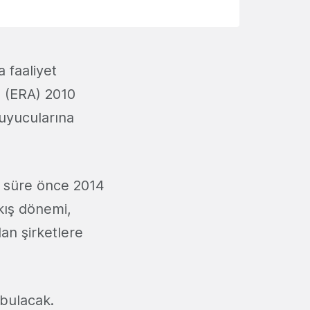
 faaliyet
, (ERA) 2010
kuyucularına
r süre önce 2014
 kış dönemi,
an şirketlere
bulacak.