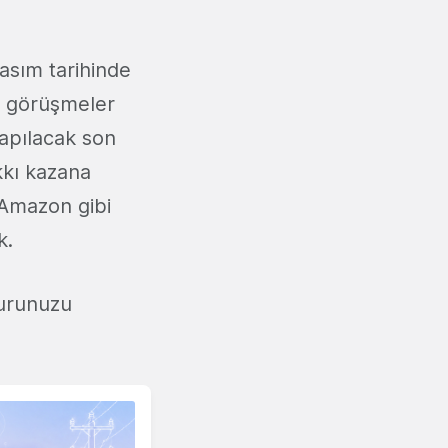
asım tarihinde
e görüşmeler
yapılacak son
kkı kazana
 Amazon gibi
k.
vurunuzu