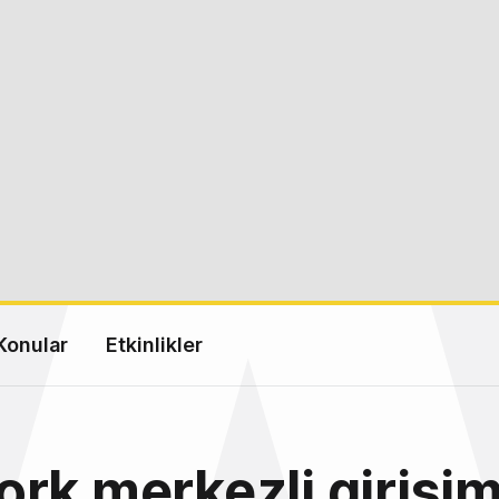
Konular
Etkinlikler
rk merkezli girişi