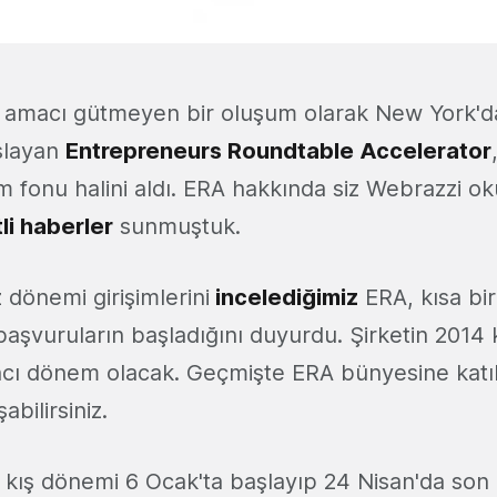
r amacı gütmeyen bir oluşum olarak New York'da
şlayan
Entrepreneurs Roundtable Accelerator
rım fonu halini aldı. ERA hakkında siz Webrazzi o
tli haberler
sunmuştuk.
 dönemi girişimlerini
incelediğimiz
ERA, kısa bi
başvuruların başladığını duyurdu. Şirketin 2014
ıncı dönem olacak. Geçmişte ERA bünyesine katıl
abilirsiniz.
kış dönemi 6 Ocak'ta başlayıp 24 Nisan'da son 