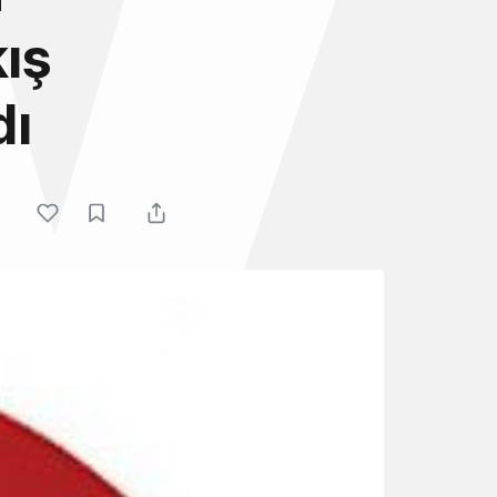
kış
dı