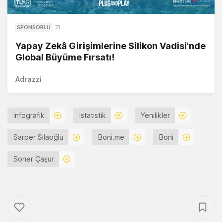
SPONSORLU
Yapay Zekâ Girişimlerine Silikon Vadisi'nde
Global Büyüme Fırsatı!
Adrazzi
İnfografik
İstatistik
Yenilikler
Sarper Sılaoğlu
Boni.me
Boni
Soner Çaşur