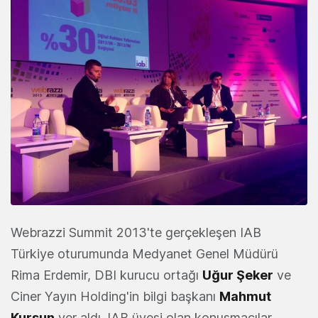
Webrazzi Summit 2013'te gerçekleşen IAB
Türkiye oturumunda Medyanet Genel Müdürü
Rima Erdemir, DBI kurucu ortağı
Uğur Şeker
ve
Ciner Yayın Holding'in bilgi başkanı
Mahmut
Kurşun
yer aldı. IAB üyesi olan konuşmacılar