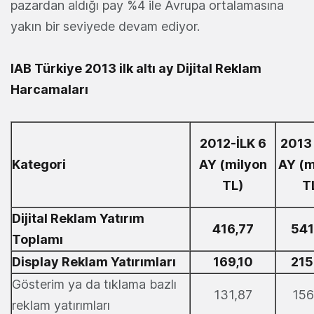
pazardan aldığı pay %4 ile Avrupa ortalamasına
yakın bir seviyede devam ediyor.
IAB Türkiye 2013 ilk altı ay Dijital Reklam
Harcamaları
2012-İLK 6
2013 
Kategori
AY (milyon
AY (m
TL)
T
Dijital Reklam Yatırım
416,77
541
Toplamı
Display Reklam Yatırımları
169,10
215
Gösterim ya da tıklama bazlı
131,87
156
reklam yatırımları