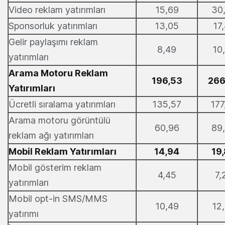
Video reklam yatırımları
15,69
30
Sponsorluk yatırımları
13,05
17
Gelir paylaşımı reklam
8,49
10
yatırımları
Arama Motoru Reklam
196,53
266
Yatırımları
Ücretli sıralama yatırımları
135,57
177
Arama motoru görüntülü
60,96
89
reklam ağı yatırımları
Mobil Reklam Yatırımları
14,94
19
Mobil gösterim reklam
4,45
7,
yatırımları
Mobil opt-in SMS/MMS
10,49
12
yatırımı