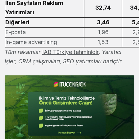
İlan Sayfaları Reklam
32,74
34
Yatırımları
Diğerleri
3,46
5,
E-posta
1,96
2,
In-game advertising
1,53
2,
Tüm rakamlar
IAB Türkiye tahminidir
. Yaratıcı
işler, CRM çalışmaları, SEO yatırımları hariçtir.