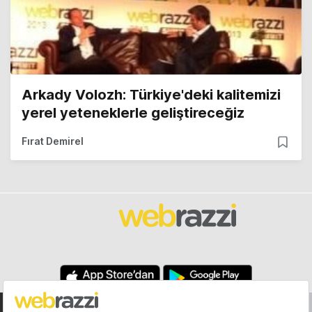
Arkady Volozh: Türkiye'deki kalitemizi
yerel yeteneklerle geliştireceğiz
Fırat Demirel