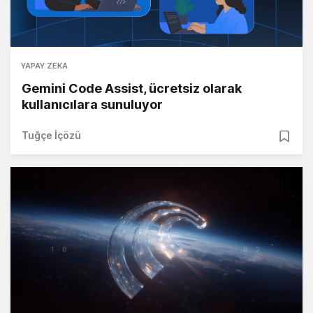
YAPAY ZEKA
Gemini Code Assist, ücretsiz olarak
kullanıcılara sunuluyor
Tuğçe İçözü