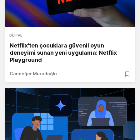
DIJITAL
Netflix'ten çocuklara güvenli oyun
deneyimi sunan yeni uygulama: Netflix
Playground
Candeğer Muradoğlu