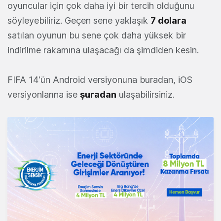
oyuncular için çok daha iyi bir tercih olduğunu
söyleyebiliriz. Geçen sene yaklaşık
7 dolara
satılan oyunun bu sene çok daha yüksek bir
indirilme rakamına ulaşacağı da şimdiden kesin.
FIFA 14'ün Android versiyonuna buradan, iOS
versiyonlarına ise
şuradan
ulaşabilirsiniz.