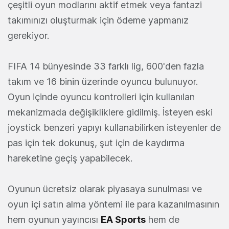
çeşitli oyun modlarını aktif etmek veya fantazi
takımınızı oluşturmak için ödeme yapmanız
gerekiyor.
FIFA 14 bünyesinde 33 farklı lig, 600'den fazla
takım ve 16 binin üzerinde oyuncu bulunuyor.
Oyun içinde oyuncu kontrolleri için kullanılan
mekanizmada değişikliklere gidilmiş. İsteyen eski
joystick benzeri yapıyı kullanabilirken isteyenler de
pas için tek dokunuş, şut için de kaydırma
hareketine geçiş yapabilecek.
Oyunun ücretsiz olarak piyasaya sunulması ve
oyun içi satın alma yöntemi ile para kazanılmasının
hem oyunun yayıncısı
EA Sports
hem de