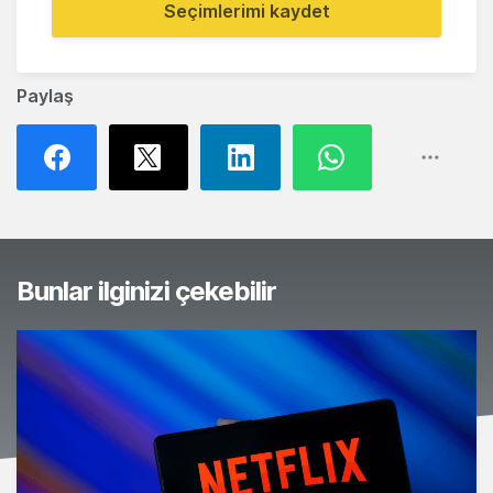
Seçimlerimi kaydet
Paylaş
Bunlar ilginizi çekebilir