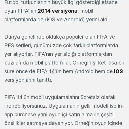
Futbol tutkunlarının büyük ilgi gösterdiği efsane
oyun FIFA'nın
2014 versiyonu
, mobil
platformlarda da (iOS ve Android) yerini aldı.
Dünya genelinde oldukça popüler olan FIFA ve
PES serileri, günümüzde çok farklı platformlarda
yer alıyorlar. FIFA'nın yer aldığı platformlardan
bazıları da mobil platformlar. Örneğin şirket kısa bir
süre önce de FIFA 14'ün hem Android hem de
iOS
versiyonlarını tanıttı.
FIFA 14'ün mobil uygulamalarını ücretsiz olarak
indirebiliyorsunuz. Uygulamanın gelir modeli ise in-
app purchase yani oyun içi satın alma ile çeşitli
özellikler satmaya dayanıyor. Örneğin oyun içinde