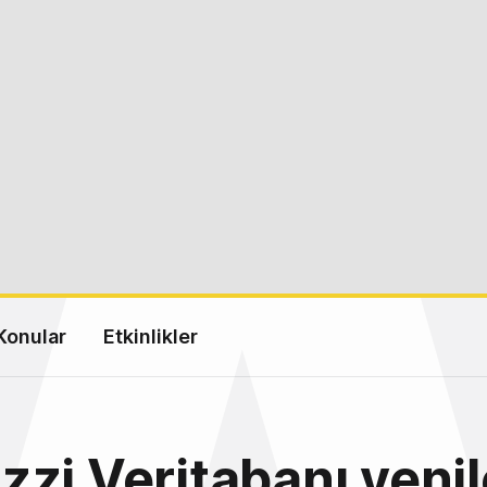
Konular
Etkinlikler
zi Veritabanı yenil