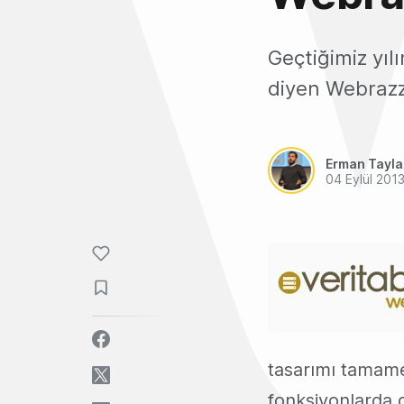
Geçtiğimiz yı
diyen Webrazzi
Erman Tayl
04 Eylül 201
tasarımı tamamen
fonksiyonlarda d