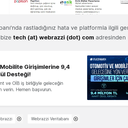
anı'nda rastladığınız hata ve platformla ilgili ge
n bize
tech (at) webrazzi (dot) com
adresinden ul
obilite Girişimlerine 9,4
ül Desteği!
 ve OİB iş birliğiyle geleceğin
ön verin. Hemen başvurun.
brazzi
Webrazzi Veritabanı