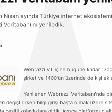
lın Nisan ayında Türkiye internet ekosiste
 Veritabanı'nı yeniledik.
an
3
Webrazzi VT içine bugüne kadar 1700
şirket ve 1400'ün üzerinde de kişi ekl
Yenilenen Webrazzi Veritabanı'nda p
 değiştirirken bilgi girişi başta olmak üzere site
a çeşitli kolaylıklara gittik. Ayrıca platformun al