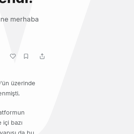
mine merhaba
'ün üzerinde
enmişti.
latformun
 içi bazı
tyapısı da bu