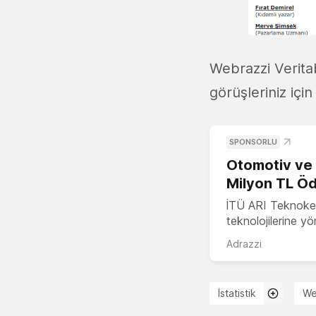
Webrazzi Veritab
görüşleriniz içi
SPONSORLU
Otomotiv ve M
Milyon TL Öd
İTÜ ARI Teknokent
teknolojilerine y
Adrazzi
İstatistik
We