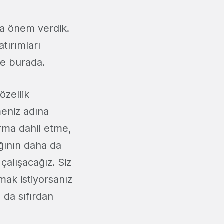
la önem verdik.
tırımları
se burada.
özellik
meniz adına
orma dahil etme,
ığının daha da
çalışacağız. Siz
mak istiyorsanız
a da sıfırdan