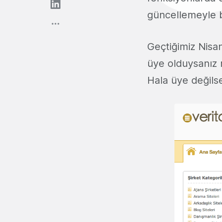
güncellemeyle b
Geçtiğimiz Nisa
üye olduysanız me
Hala üye değilse