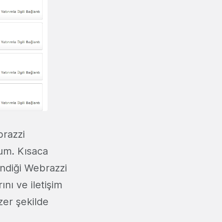
brazzi
rum. Kısaca
endiği Webrazzi
ını ve iletişim
nzer şekilde