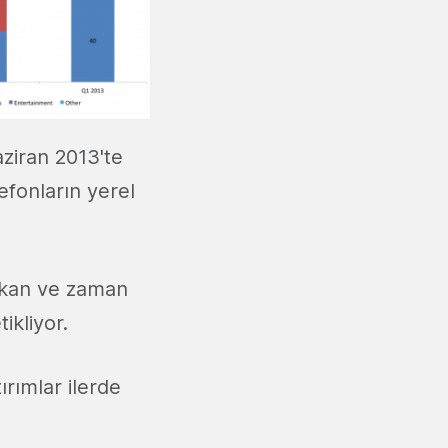
aziran 2013'te
efonların yerel
mekan ve zaman
ikliyor.
rımlar ilerde