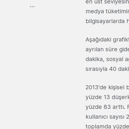
en üst seviyesi
medya tüketimin
bilgisayarlarda
Aşağıdaki grafi
ayrılan süre gid
dakika, sosyal a
sırasıyla 40 dak
2013'de kişisel b
yüzde 13 düşerk
yüzde 83 arttı.
kullanıcı sayısı
toplamda yüzde 