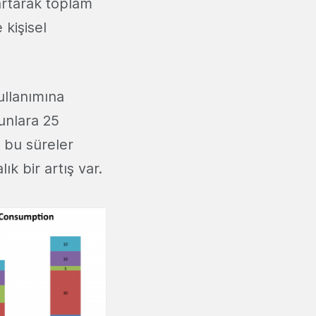
artarak toplam
kişisel
ullanımına
yunlara 25
e bu süreler
k bir artış var.