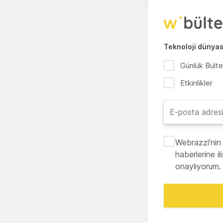
Teknoloji dünyası
Günlük Bült
Etkinlikler
Webrazzi'nin 
haberlerine i
onaylıyorum.