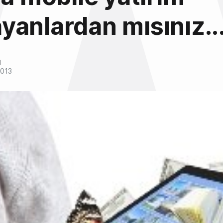
anlardan mısınız..
l
2013