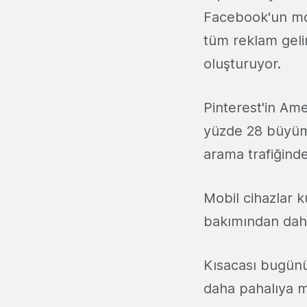
Facebook'un mob
tüm reklam gelir
oluşturuyor.
Pinterest'in Ame
yüzde 28 büyümey
arama trafiğind
Mobil cihazlar 
bakımından daha e
Kısacası bugünü
daha pahalıya m