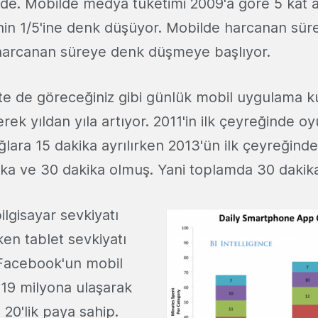
nde. Mobilde medya tüketimi 2009'a göre 5 kat 
in 1/5'ine denk düşüyor. Mobilde harcanan süre 
 harcanan süreye denk düşmeye başlıyor.
kte de göreceğiniz gibi günlük mobil uygulama k
erek yıldan yıla artıyor. 2011'in ilk çeyreğinde o
ğlara 15 dakika ayrılırken 2013'ün ilk çeyreğind
ika ve 30 dakika olmuş. Yani toplamda 30 dakikalı
ilgisayar sevkiyatı
en tablet sevkiyatı
 Facebook'un mobil
 219 milyona ulaşarak
20'lik paya sahip.