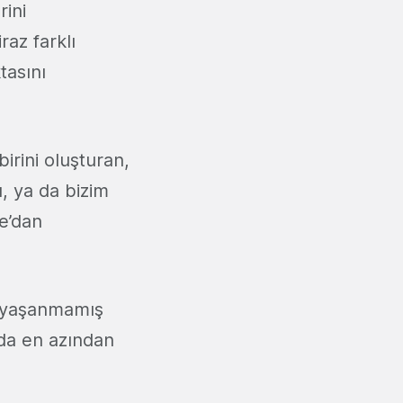
rini
raz farklı
tasını
birini oluşturan,
, ya da bizim
e’dan
ç yaşanmamış
 da en azından