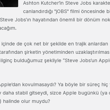
Ashton Kutcher’in Steve Jobs karakte
canlandırdığı "jOBS" filmi öncesinde bi
Steve Jobs’ın hayatından önemli bir dönüm nok
acağım.
 içinde de çok net bir şekilde en trajik anlardan 
arafından şirketin yönetiminden uzaklaştırılması
ilginç bulduğumuz şekliyle “Steve Jobs’un Appl
pple’dan kovulmasaydı? Ya böyle bir süreç hi
y daha stabil gitseydi, sizce Apple bugünkü (ya
ı) halinde olur muydu?