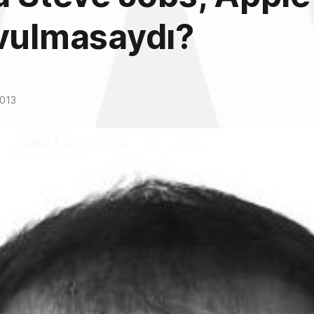
vulmasaydı?
2013