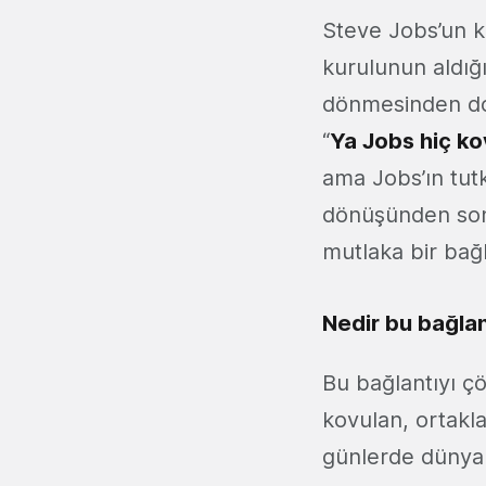
Steve Jobs’un k
kurulunun aldığı
dönmesinden dola
“
Ya Jobs hiç k
ama Jobs’ın tutk
dönüşünden son
mutlaka bir bağl
Nedir bu bağlan
Bu bağlantıyı çö
kovulan, ortakla
günlerde dünya 