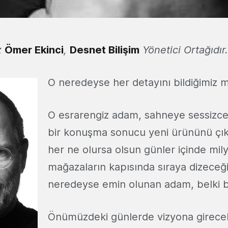
z
Ömer Ekinci
,
Desnet Bilişim
Yönetici Ortağıdır.
O neredeyse her detayını bildiğimiz m
O esrarengiz adam, sahneye sessizce ç
bir konuşma sonucu yeni ürününü çık
her ne olursa olsun günler içinde mily
mağazaların kapısında sıraya dizeceğ
neredeyse emin olunan adam, belki bir
Önümüzdeki günlerde vizyona girece