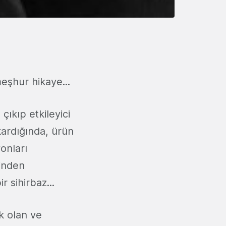
eşhur hikaye...
ıkıp etkileyici
ardığında, ürün
onları
inden
 sihirbaz...
k olan ve