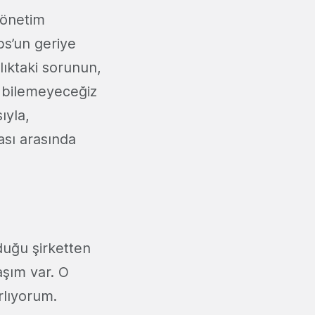
yönetim
bs’un geriye
lıktaki sorunun,
 bilemeyeceğiz
ıyla,
sı arasında
duğu şirketten
aşım var. O
rlıyorum.