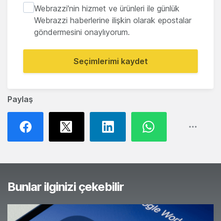
Webrazzi'nin hizmet ve ürünleri ile günlük
Webrazzi haberlerine ilişkin olarak epostalar
göndermesini onaylıyorum.
Seçimlerimi kaydet
Paylaş
Bunlar ilginizi çekebilir