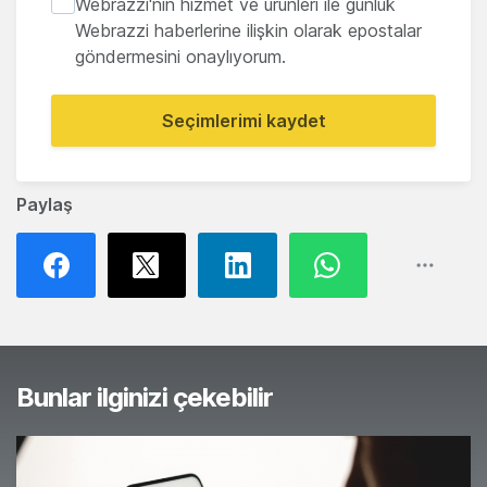
Webrazzi'nin hizmet ve ürünleri ile günlük
Webrazzi haberlerine ilişkin olarak epostalar
göndermesini onaylıyorum.
Seçimlerimi kaydet
Paylaş
Bunlar ilginizi çekebilir