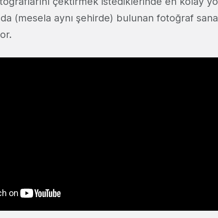
otoğraflarını çektirmek istediklerinde en kolay y
da (mesela aynı şehirde) bulunan fotoğraf sanat
or.