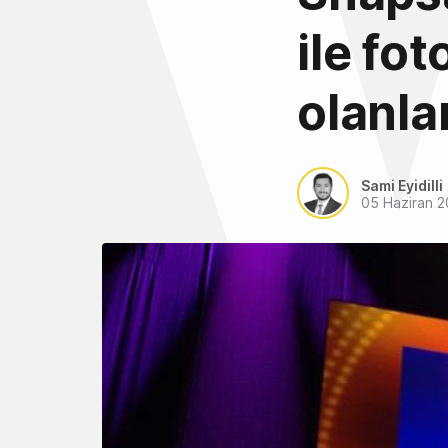
ile fo
olanla
Sami Eyidilli
05 Haziran 2