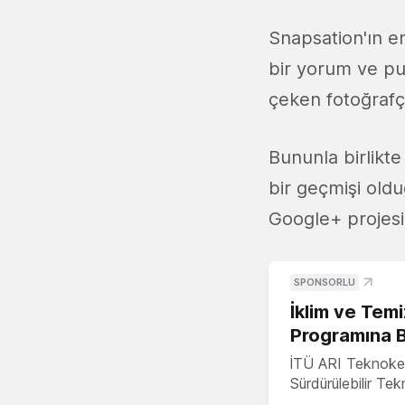
Snapsation'ın en
bir yorum ve pu
çeken fotoğrafç
Bununla birlikt
bir geçmişi old
Google+ projesi
SPONSORLU
İklim ve Temi
Programına 
İTÜ ARI Teknoke
Sürdürülebilir Te