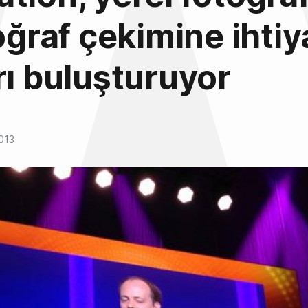
toğraf çekimine ihtiy
rı buluşturuyor
013