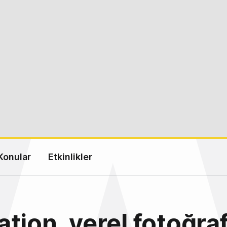
Konular
Etkinlikler
tion, yerel fotoğraf