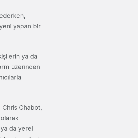
ederken,
yeni yapan bir
işilerin ya da
form üzerinden
nıcılarla
u Chris Chabot,
 olarak
 ya da yerel