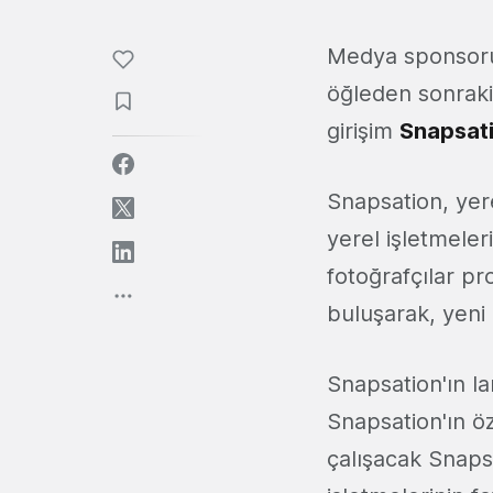
Medya sponsoru
öğleden sonraki
girişim
Snapsat
Snapsation, yere
yerel işletmele
fotoğrafçılar pro
buluşarak, yeni 
Snapsation'ın l
Snapsation'ın ö
çalışacak Snapsa