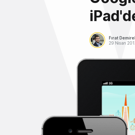
iPad'd
Fırat Demire
29 Nisan 201