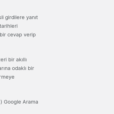
i girdilere yanıt
arihleri
 bir cevap verip
i bir akıllı
rına odaklı bir
ermeye
li) Google Arama