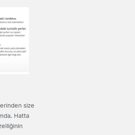
zerinden size
ımda. Hatta
lliğinin