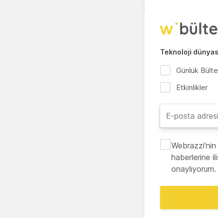
Teknoloji dünyası
Günlük Bült
Etkinlikler
Webrazzi'nin 
haberlerine i
onaylıyorum.