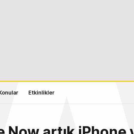
Konular
Etkinlikler
 Now artık iPhone 