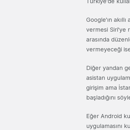
Türkiye'de kull
Google'ın akıllı 
vermesi Siri'ye 
arasında düzen
vermeyeceği is
Diğer yandan ge
asistan uygulam
girişim ama İst
başladığını söyl
Eğer Android ku
uygulamasını kul