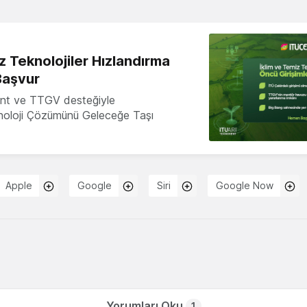
z Teknolojiler Hızlandırma
Başvur
nt ve TTGV desteğiyle
knoloji Çözümünü Geleceğe Taşı
Apple
Google
Siri
Google Now
Yorumları Oku
1