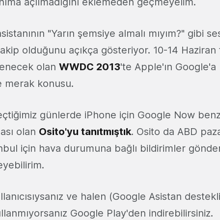
anıma açılmadığını eklemeden geçmeyelim.
asistanının "Yarın şemsiye almalı mıyım?" gibi sesl
rakip olduğunu açıkça gösteriyor. 10-14 Haziran t
lenecek olan
WWDC 2013
'te Apple'ın Google'a
e merak konusu.
çtiğimiz günlerde iPhone için Google Now benzer
ası olan
Osito'yu tanıtmıştık
. Osito da ABD paza
anbul için hava durumuna bağlı bildirimler gönd
eyebilirim.
llanıcısıysanız ve halen (Google Asistan destek
lanmıyorsanız Google Play'den indirebilirsiniz.