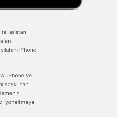
ital asistanı
gelen
 silahını iPhone
w, iPhone ve
ilecek. Yani
llemenin
ızı yöneltmeye