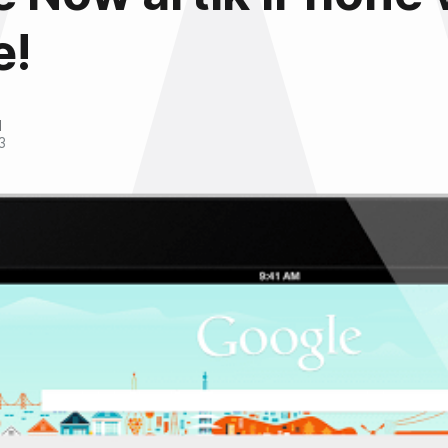
e!
l
3