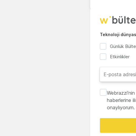
Teknoloji dünyası
Günlük Bült
Etkinlikler
Webrazzi'nin 
haberlerine i
onaylıyorum.