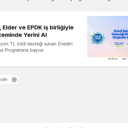
 Elder ve EPDK iş birliğiyle
teminde Yerini Al
milyon TL ödül desteği sunan Enerjim
ma Programına başvur
odle