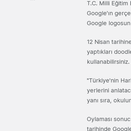
T.C. Milli Eğitim
Google'ın gerçek
Google logosunu 
12 Nisan tarihi
yaptıkları doodl
kullanabilirsiniz.
"Türkiye'nin Hari
yerlerini anlata
yanı sıra, okulu
Oylaması sonucu
tarihinde Googl