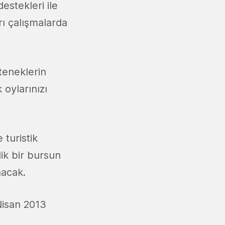
destekleri ile
rı çalışmalarda
teneklerin
 oylarınızı
 turistik
lik bir bursun
nacak.
Nisan 2013