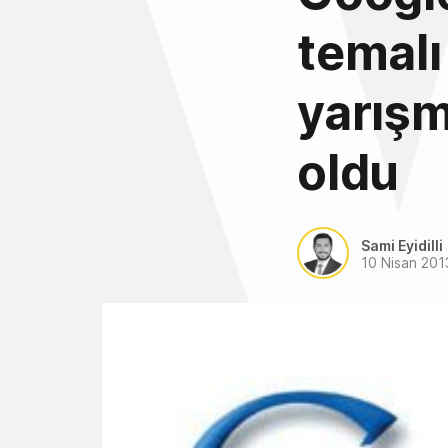
temal
yarışm
oldu
Sami Eyidilli
10 Nisan 201