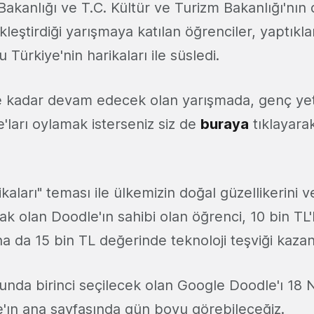
 Bakanlığı ve T.C. Kültür ve Turizm Bakanlığı'nın 
leştirdiği yarışmaya katılan öğrenciler, yaptıkla
Türkiye'nin harikaları ile süsledi.
ne kadar devam edecek olan yarışmada, genç ye
e'ları oylamak isterseniz siz de
buraya
tıklayarak
kaları" teması ile ülkemizin doğal güzellikerini ve
cak olan Doodle'ın sahibi olan öğrenci, 10 bin TL'
na da 15 bin TL değerinde teknoloji teşviği kaza
nda birinci seçilecek olan Google Doodle'ı 18 
e'ın ana sayfasında gün boyu görebileceğiz.