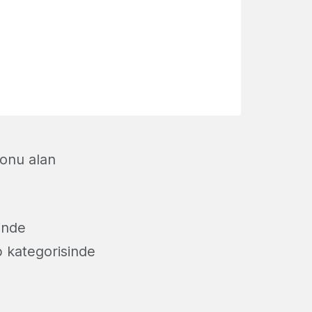
konu alan
sinde
up kategorisinde