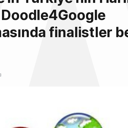
ı Doodle4Google
asında finalistler be
3