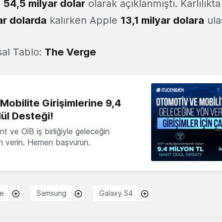
i
54,5 milyar dolar
olarak açıklanmıştı. Karlılık
ar dolarda
kalırken Apple
13,1 milyar dolara
ula
al Tablo:
The Verge
obilite Girişimlerine 9,4
ül Desteği!
 ve OİB iş birliğiyle geleceğin
ön verin. Hemen başvurun.
le
Samsung
Galaxy S4