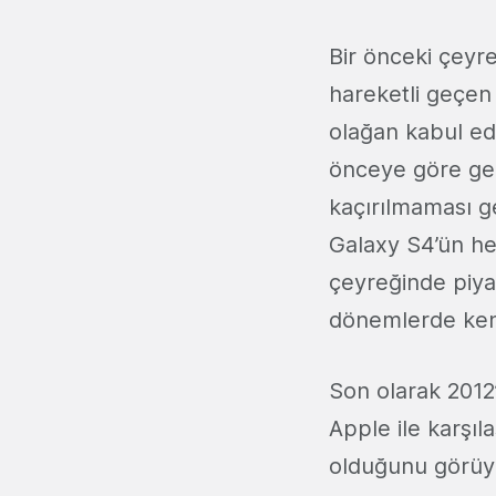
Bir önceki çeyr
hareketli geçen
olağan kabul ed
önceye göre geli
kaçırılmaması g
Galaxy S4’ün he
çeyreğinde piyas
dönemlerde kend
Son olarak 2012
Apple ile karşıl
olduğunu görüy