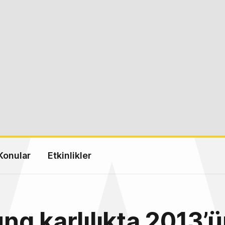
Konular
Etkinlikler
g karlılıkta 2013’ün