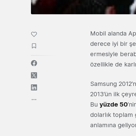
Mobil alanda Ap
derece iyi bir ş
ermesiyle berab
özellikle de karl
Samsung 2012’ni
2013’ün ilk çeyr
Bu
yüzde 50
’n
dolarlık toplam 
anlamına geliyor