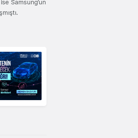
ta ise Samsung’un
şmıştı.