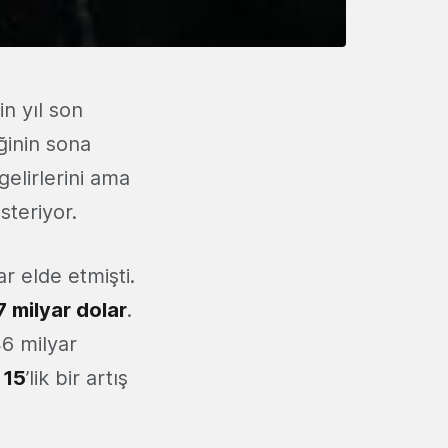
n yıl son
ğinin sona
elirlerini ama
steriyor.
ar elde etmişti.
7 milyar dolar
.
46 milyar
 15
’lik bir artış