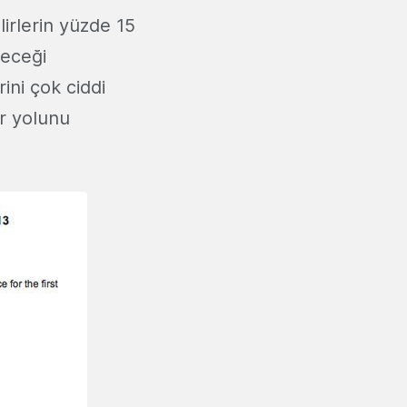
irlerin yüzde 15
şeceği
ini çok ciddi
r yolunu