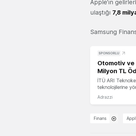
Apple’ın gelirler
ulaştığı
7,8 mily
Samsung Finans
SPONSORLU
Otomotiv ve M
Milyon TL Öd
İTÜ ARI Teknokent
teknolojilerine y
Adrazzi
Finans
App