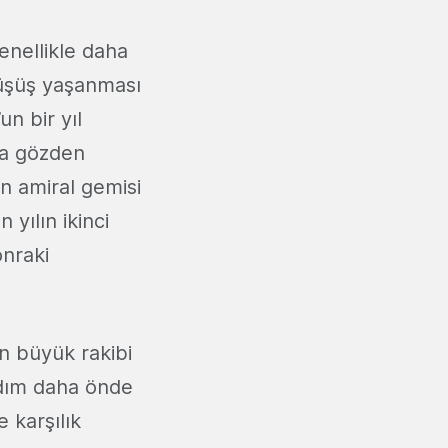
enellikle daha
düşüş yaşanması
n bir yıl
 da gözden
n amiral gemisi
yılın ikinci
onraki
n büyük rakibi
 adım daha önde
e karşılık