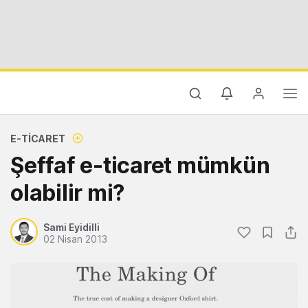
E-TICARET
Şeffaf e-ticaret mümkün
olabilir mi?
Sami Eyidilli
02 Nisan 2013