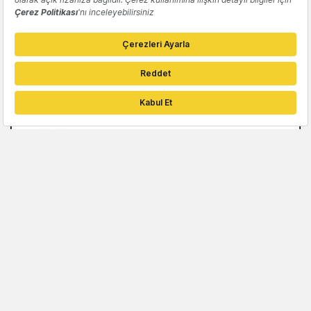
Yapay zeka ile kişiselleştirilmiş videolar
oluşturan girişim: Tavus
Emre Tokses
YAPAY ZEKA
Yapay zeka ile videolu eğitim dokümanı