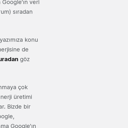
n Google'ın veri
rum) sıradan
u yazımıza konu
erjisine de
uradan
göz
lanmaya çok
erji üretimi
r. Bizde bir
oogle,
 ama Google'ın