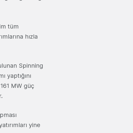
nim tüm
rımlarına hızla
ulunan Spinning
mı yaptığını
a 161 MW güç
r.
apması
atırımları yine