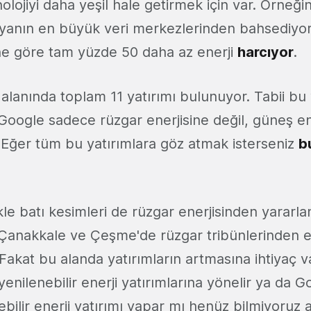
nolojiyi daha yeşil hale getirmek için var. Örneği
yanın en büyük veri merkezlerinden bahsediyo
ne göre tam yüzde 50 daha az enerji
harcıyor
.
 alanında toplam 11 yatırımı bulunuyor. Tabii b
 Google sadece rüzgar enerjisine değil, güneş en
. Eğer tüm bu yatırımlara göz atmak isterseniz
b
kle batı kesimleri de rüzgar enerjisinden yarar
Çanakkale ve Çeşme'de rüzgar tribünlerinden en
 Fakat bu alanda yatırımların artmasına ihtiyaç va
 yenilenebilir enerji yatırımlarına yönelir ya da G
ebilir enerji yatırımı yapar mı henüz bilmiyoruz