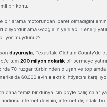
mli bir konu.
e bir arama motorundan ibaret olmadığını emi
ı biliyordur ama Google'ın yenilebilir enerji yatı
i biliyor muydunuz?
 son
duyuruyla
, Texas'taki Oldham County'de b
ect'e tam
200 milyon dolarlık
bir sermaye yatırı
hazırda 70 rüzgar türbininden oluşan ve toplamd
erika'da 60.000 evin elektrik ihtiyacını karşılıyo
da daha temiz bir dünya için böyle çalışmalar y
ndırıcı. İnternet devinin, internet dışındaki bu y