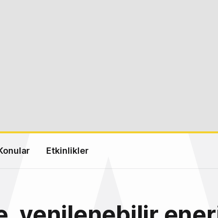
Konular
Etkinlikler
, yenilenebilir enerj