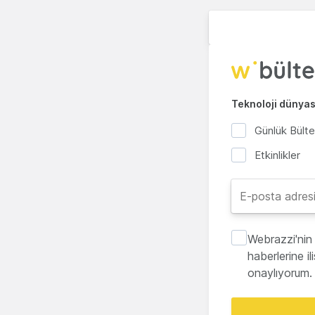
Teknoloji dünyası
Günlük Bült
Etkinlikler
Webrazzi'nin 
haberlerine i
onaylıyorum.