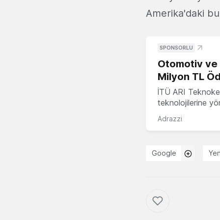
Amerika'daki bu
SPONSORLU
Otomotiv ve M
Milyon TL Öd
İTÜ ARI Teknokent
teknolojilerine y
Adrazzi
Google
Yeni