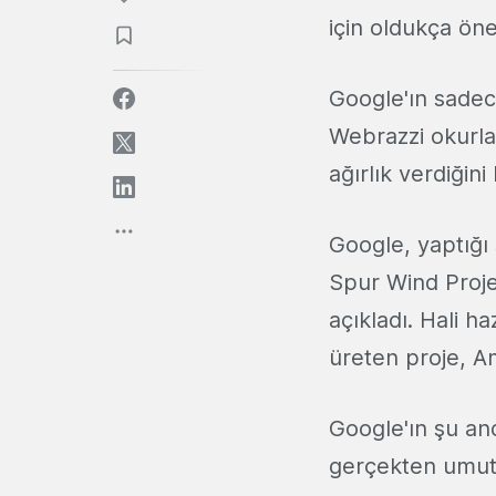
için oldukça öne
Google'ın sadec
Webrazzi okurlar
ağırlık verdiğin
Google, yaptığı
Spur Wind Proj
açıkladı. Hali 
üreten proje, Am
Google'ın şu an
gerçekten umutla