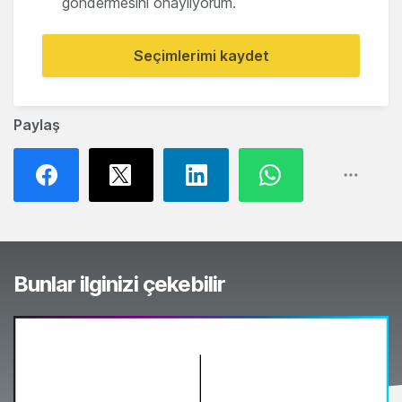
göndermesini onaylıyorum.
Seçimlerimi kaydet
Paylaş
Bunlar ilginizi çekebilir