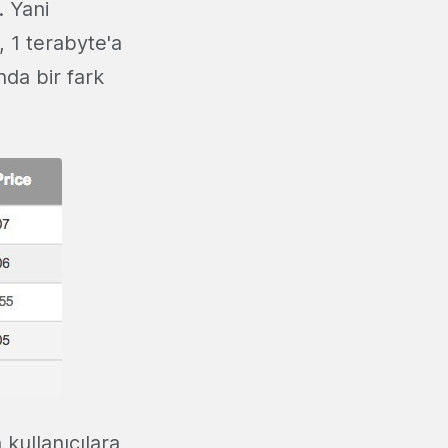
. Yani
, 1 terabyte'a
nda bir fark
 kullanıcılara