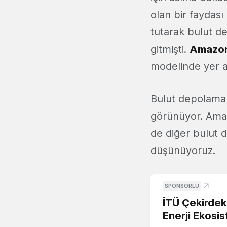
olan bir faydas
tutarak bulut d
gitmişti.
Amazon
modelinde yer al
Bulut depolama s
görünüyor. Amaz
de diğer bulut d
düşünüyoruz.
SPONSORLU
İTÜ Çekirdek,
Enerji Ekosis