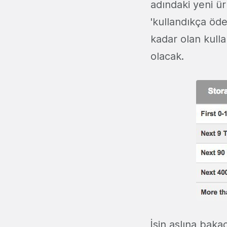
adındaki yeni ür
'kullandıkça öde
kadar olan kulla
olacak.
İşin aslına baka