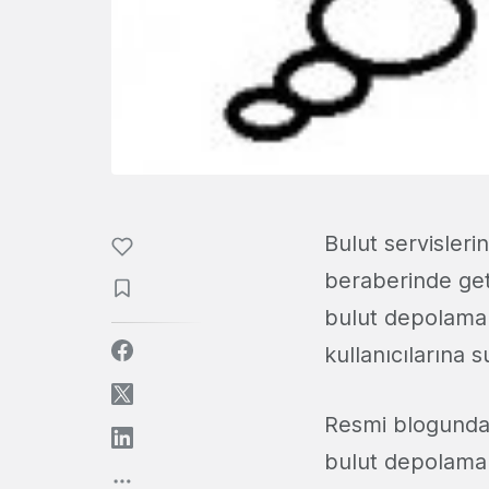
Bulut servisleri
beraberinde geti
bulut depolama s
kullanıcılarına 
Resmi blogund
bulut depolama 