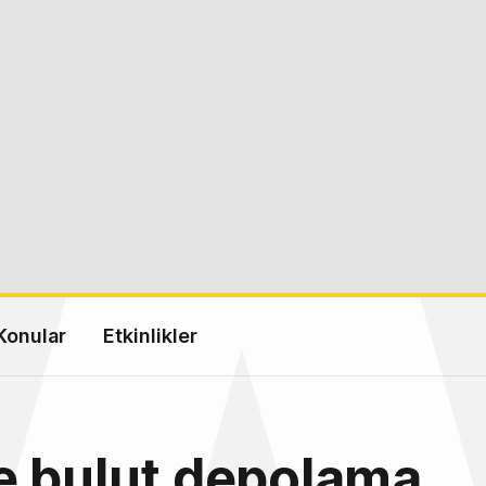
Konular
Etkinlikler
e bulut depolama