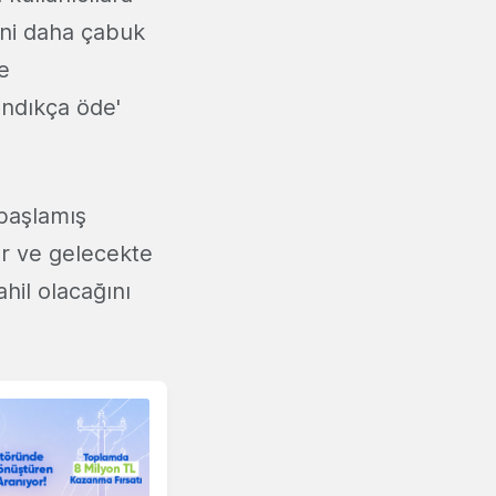
ini daha çabuk
e
andıkça öde'
 başlamış
or ve gelecekte
hil olacağını