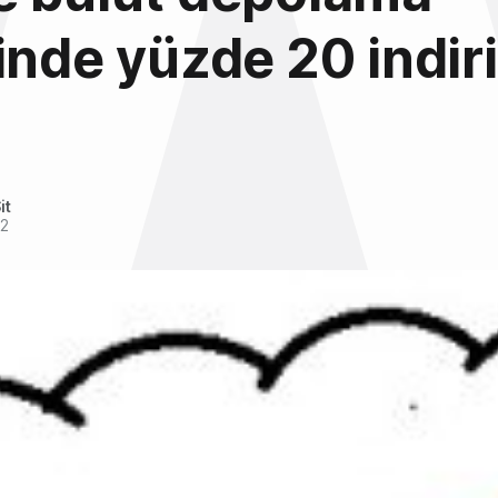
inde yüzde 20 indir
it
12