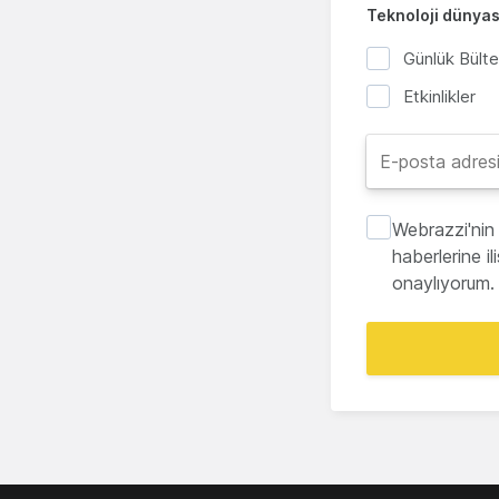
Teknoloji dünyası
Günlük Bült
Etkinlikler
Webrazzi'nin 
haberlerine i
onaylıyorum.