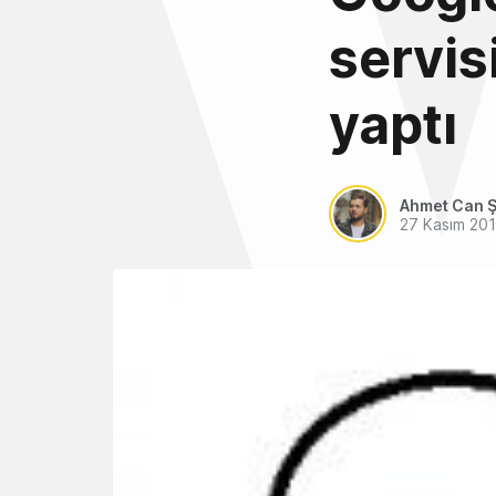
servis
yaptı
Ahmet Can Ş
27 Kasım 20