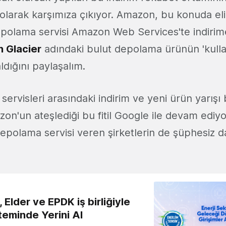
ı olarak karşımıza çıkıyor. Amazon, bu konuda el
epolama servisi Amazon Web Services'te indirim
 Glacier
adındaki bulut depolama ürünün 'kull
dığını paylaşalım.
ervisleri arasındaki indirim ve yeni ürün yarışı
on'un ateşlediği bu fitil Google ile devam ediy
epolama servisi veren şirketlerin de şüphesiz da
 Elder ve EPDK iş birliğiyle
teminde Yerini Al