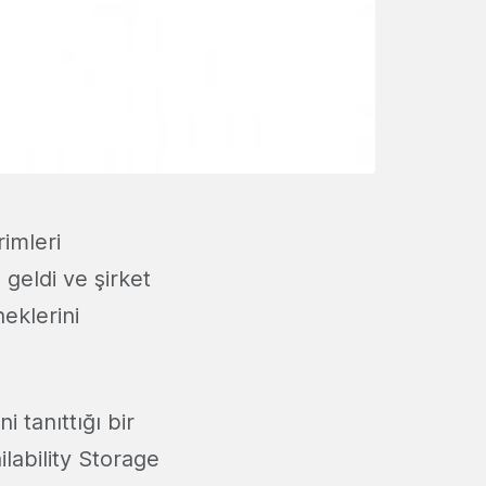
rimleri
geldi ve şirket
eklerini
i tanıttığı bir
lability Storage