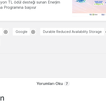
milyon TL ödül desteği sunan Enerjim
ma Programına başvur
Google
Durable Reduced Availability Storage
Yorumları Oku
7