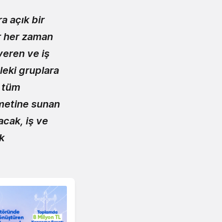
a açık bir
ar her zaman
veren ve iş
leki gruplara
i tüm
zmetine sunan
acak, iş ve
ak