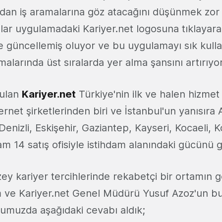
ndan iş aramalarına göz atacağını düşünmek zor 
ılar uygulamadaki Kariyer.net logosuna tıklayara
e güncellemiş oluyor ve bu uygulamayı sık kullan
malarında üst sıralarda yer alma şansını artırıyor
rulan
Kariyer.net
Türkiye'nin ilk ve halen hizme
net şirketlerinden biri ve İstanbul'un yanısıra
Denizli, Eskişehir, Gaziantep, Kayseri, Kocaeli, 
 14 satış ofisiyle istihdam alanındaki gücünü g
zey kariyer tercihlerinde rekabetçi bir ortamın 
 ve Kariyer.net Genel Müdürü Yusuf Azoz'un b
uğumuzda aşağıdaki cevabı aldık;