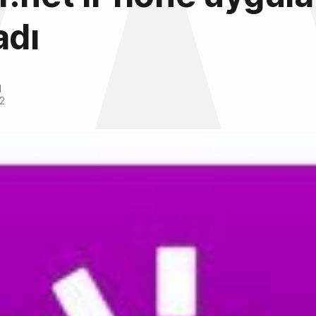
adı
l
2