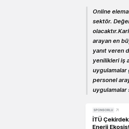
Online eleman
sektör. Değer
olacaktır.Kar
arayan en bü
yanıt veren d
yenilikleri i
uygulamalar g
personel araya
uygulamalar
SPONSORLU
İTÜ Çekirdek,
Enerji Ekosis