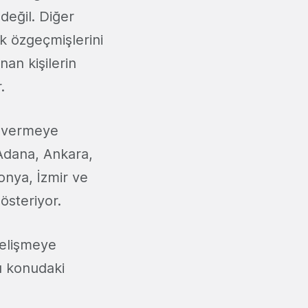
değil. Diğer
k özgeçmişlerini
an kişilerin
.
t vermeye
 Adana, Ankara,
Konya, İzmir ve
österiyor.
gelişmeye
u konudaki