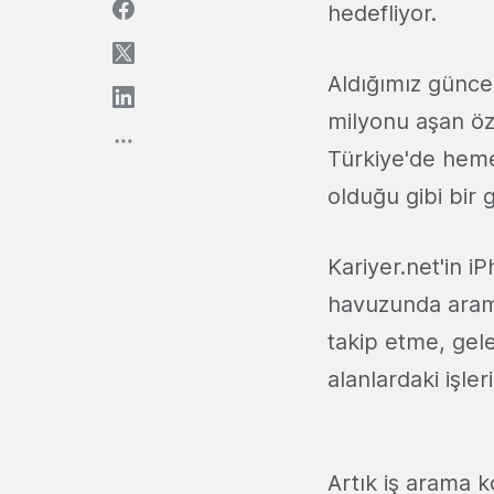
hedefliyor.
Aldığımız günce
milyonu aşan özg
Türkiye'de hemen
olduğu gibi bir
Kariyer.net'in i
havuzunda arama
takip etme, gel
alanlardaki işle
Artık iş arama k