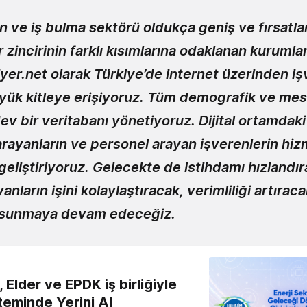
 ve iş bulma sektörü oldukça geniş ve fırsatlar
 zincirinin farklı kısımlarına odaklanan kuruml
iyer.net olarak Türkiye’de internet üzerinden iş
yük kitleye erişiyoruz. Tüm demografik ve mes
ev bir veritabanı yönetiyoruz. Dijital ortamdak
ş arayanların ve personel arayan işverenlerin hi
eliştiriyoruz. Gelecekte de istihdamı hızlandır
nların işini kolaylaştıracak, verimliliği artırac
 sunmaya devam edeceğiz.
 Elder ve EPDK iş birliğiyle
teminde Yerini Al