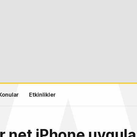
Konular
Etkinlikler
r.net iPhone uygul