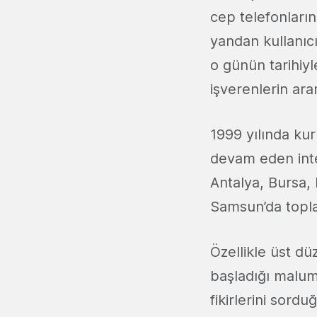
cep telefonları
yandan kullanıc
o günün tarihiyl
işverenlerin ara
1999 yılında ku
devam eden inter
Antalya, Bursa, 
Samsun’da toplam
Özellikle üst dü
başladığı malum
fikirlerini sord