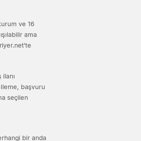
 kurum ve 16
şılabilir ama
iyer.net'te
 ilanı
elleme, başvuru
ma seçilen
erhangi bir anda