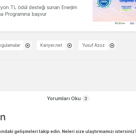
milyon TL ödül desteği sunan Enerjim
ma Programına başvur
ygulamalar
Kariyer.net
Yusuf Azoz
Yorumları Oku
3
ndaki gelişmeleri takip edin. Neleri size ulaştırmamızı istersiniz