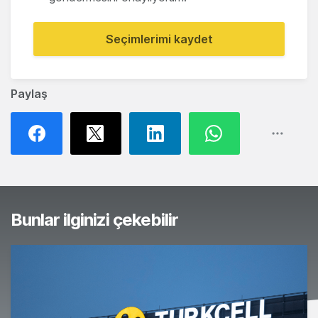
Seçimlerimi kaydet
Paylaş
Bunlar ilginizi çekebilir