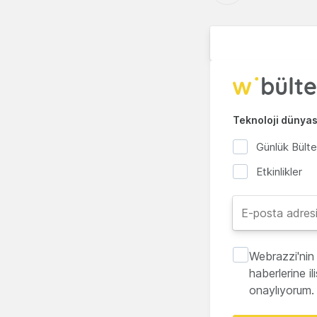
Teknoloji dünyası
Günlük Bült
Etkinlikler
Webrazzi'nin 
haberlerine i
onaylıyorum.