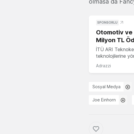
olmasa da Fancy
SPONSORLU
Otomotiv ve M
Milyon TL Öd
İTÜ ARI Teknokent
teknolojilerine y
Adrazzi
Sosyal Medya
Joe Einhorn