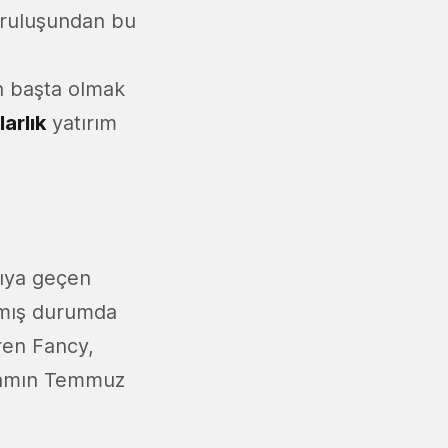
kuruluşundan bu
n başta olmak
arlık
yatırım
tıya geçen
aşmış durumda
ren Fancy,
akamın Temmuz