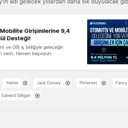
'in adı gelecek yıllardan daha sık duyulacak gi
obilite Girişimlerine 9,4
ül Desteği!
 ve OİB iş birliğiyle geleceğin
ön verin. Hemen başvurun.
Yatırım
Jack Dorsey
Pinterest
Fancy
Edward Gilligan