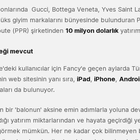
 sonlarında Gucci, Bottega Veneta, Yves Saint L
 lüks giyim markalarını bünyesinde bulunduran P
ute (PPR) şirketinden
10 milyon dolarlık
yatırım
teği mevcut
'deki kullanıcılar için Fancy'e geçen aylarda Tü
nin web sitesinin yanı sıra,
iPad
,
iPhone
,
Andro
ları da bulunuyor.
en bir 'balonun' aksine emin adımlarla yoluna de
dığı yatırım miktarlarından ve hayata geçirdiği y
görmek mümkün. Her ne kadar çok bilinmeyen bi