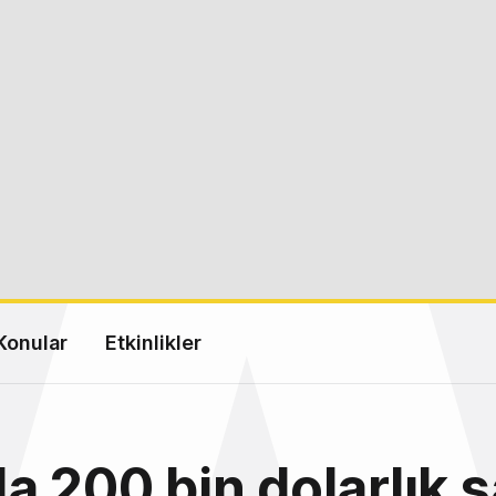
Konular
Etkinlikler
a 200 bin dolarlık s