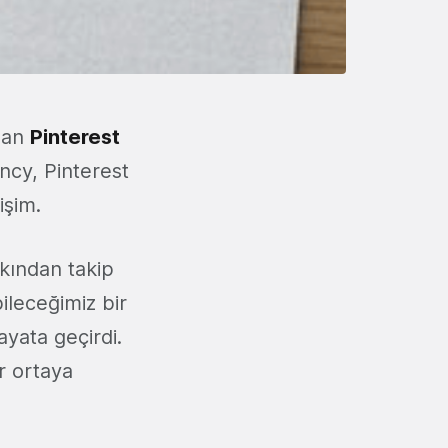
ldan
Pinterest
ncy, Pinterest
işim.
kından takip
bileceğimiz bir
ayata geçirdi.
r ortaya