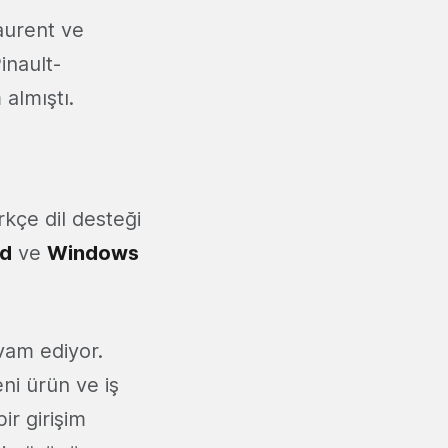
aurent ve
inault-
 almıştı.
rkçe dil desteği
id
ve
Windows
vam ediyor.
eni ürün ve iş
r girişim