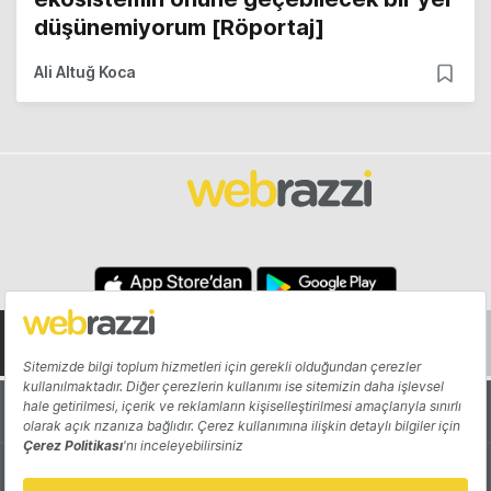
düşünemiyorum [Röportaj]
Ali Altuğ Koca
Hakkında
Yazarlar
Katkıda Bulun
Reklam