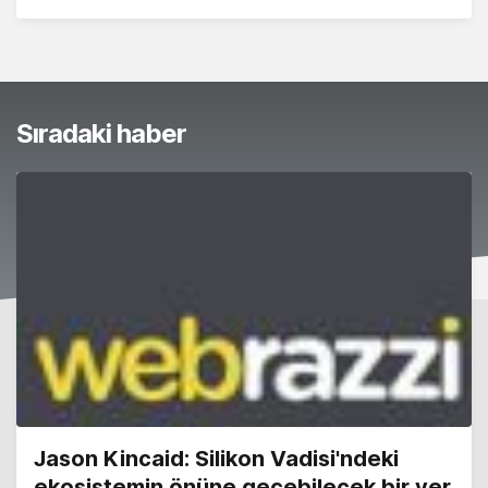
Sıradaki haber
Jason Kincaid: Silikon Vadisi'ndeki
ekosistemin önüne geçebilecek bir yer